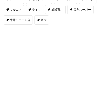
マルエツ
ライフ
成城石井
業務スーパー
牛丼チェーン店
西友