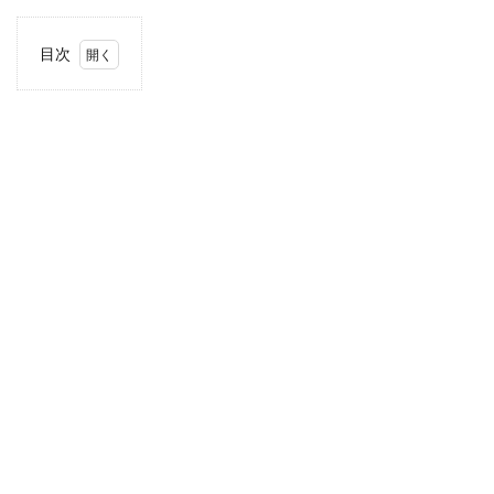
目次
1
住
所・
電話
番
号・
営業
時間
2
駐車
場情
報
3
近畿
エリ
アの
駐車
場付
き業