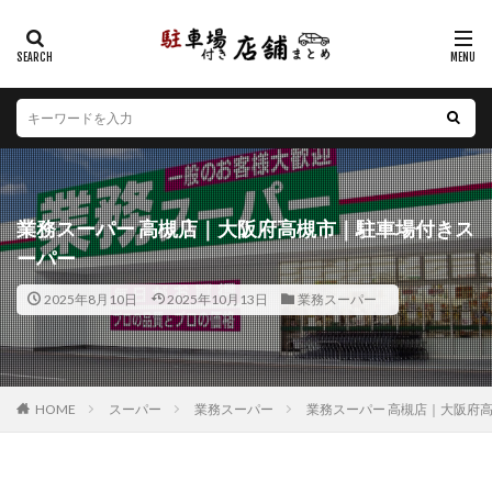
カテゴリー
エリア
北海道
青森県
岩手県
宮城県
秋田県
山形県
福島県
茨城県
栃木県
群馬県
業務スーパー 高槻店｜大阪府高槻市｜駐車場付きス
埼玉県
千葉県
東京都
神奈川県
新潟県
ーパー
山梨県
長野県
富山県
石川県
福井県
2025年8月10日
2025年10月13日
業務スーパー
岐阜県
静岡県
愛知県
三重県
滋賀県
京都府
大阪府
兵庫県
奈良県
和歌山県
鳥取県
島根県
岡山県
広島県
山口県
徳島県
香川県
愛媛県
高知県
福岡県
HOME
スーパー
業務スーパー
業務スーパー 高槻店｜大阪府
佐賀県
長崎県
熊本県
大分県
宮崎県
鹿児島県
沖縄県