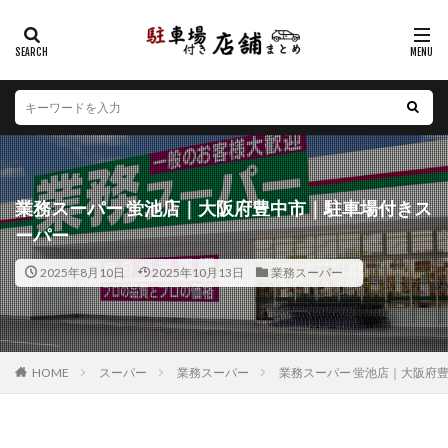
カテゴリー
エリア
北海道
青森県
岩手県
宮城県
秋田県
山形県
福島県
茨城県
栃木県
群馬県
業務スーパー 蛍池店｜大阪府豊中市｜駐車場付きス
埼玉県
千葉県
東京都
神奈川県
新潟県
ーパー
山梨県
長野県
富山県
石川県
福井県
2025年8月10日
2025年10月13日
業務スーパー
岐阜県
静岡県
愛知県
三重県
滋賀県
京都府
大阪府
兵庫県
奈良県
和歌山県
鳥取県
島根県
岡山県
広島県
山口県
徳島県
香川県
愛媛県
高知県
福岡県
HOME
スーパー
業務スーパー
業務スーパー 蛍池店｜大阪府
佐賀県
長崎県
熊本県
大分県
宮崎県
鹿児島県
沖縄県