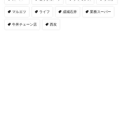
マルエツ
ライフ
成城石井
業務スーパー
牛丼チェーン店
西友