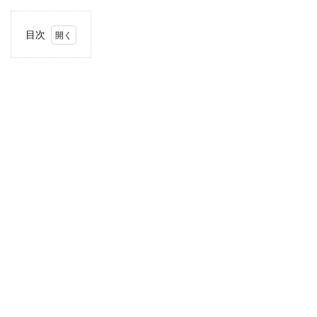
目次
1
住
所・
電話
番
号・
営業
時間
2
駐車
場情
報
3
近畿
エリ
アの
駐車
場付
き業