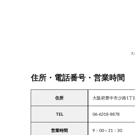
号・
営業
時間
2
駐
車
ス
場
情
報
住所・電話番号・営業時間
3
住所
大阪府豊中市少路1丁目1
近
畿
TEL
06-6318-8878
エ
リ
ア
営業時間
9：00～21：30
の