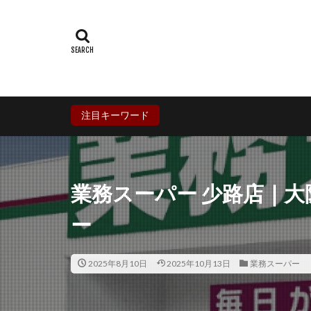
群馬県
埼玉
石川県
福井
兵庫県
奈良
香川県
愛媛
鹿児島県
沖
注目キーワード
業務スーパー 少路店｜
ー
2025年8月10日
2025年10月13日
業務スーパー