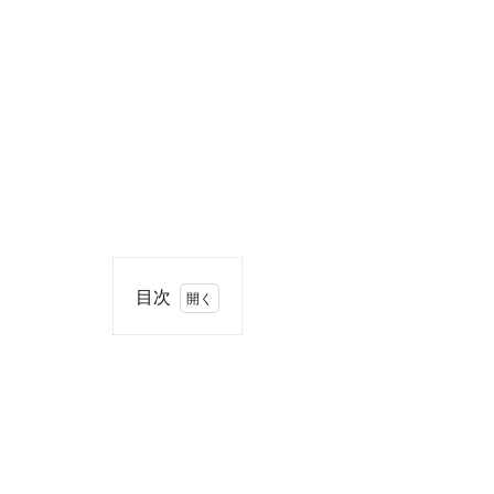
目次
1
住
所・
電話
番