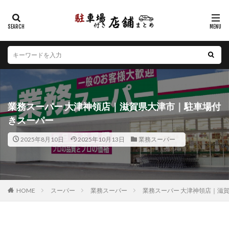
カテゴリー
エリア
北海道
青森県
岩手県
宮城県
秋田県
山形県
福島県
茨城県
栃木県
群馬県
業務スーパー 大津神領店｜滋賀県大津市｜駐車場付
埼玉県
千葉県
東京都
神奈川県
新潟県
きスーパー
山梨県
長野県
富山県
石川県
福井県
2025年8月10日
2025年10月13日
業務スーパー
岐阜県
静岡県
愛知県
三重県
滋賀県
京都府
大阪府
兵庫県
奈良県
和歌山県
鳥取県
島根県
岡山県
広島県
山口県
徳島県
香川県
愛媛県
高知県
福岡県
HOME
スーパー
業務スーパー
業務スーパー 大津神領店｜滋
佐賀県
長崎県
熊本県
大分県
宮崎県
鹿児島県
沖縄県