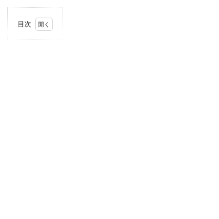
目次
1
住
所・
電話
番
号・
営業
時間
2
駐車
場情
報
3
近畿
エリ
アの
駐車
場付
き業