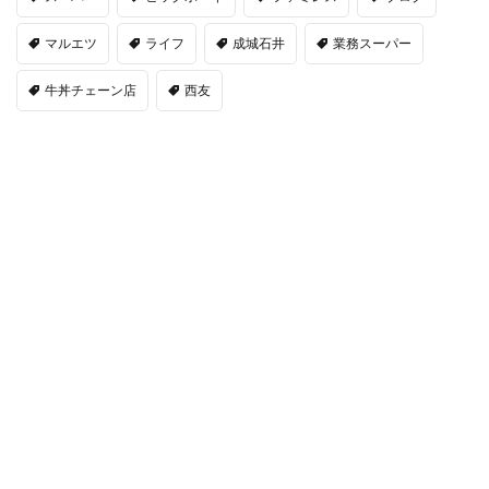
マルエツ
ライフ
成城石井
業務スーパー
牛丼チェーン店
西友