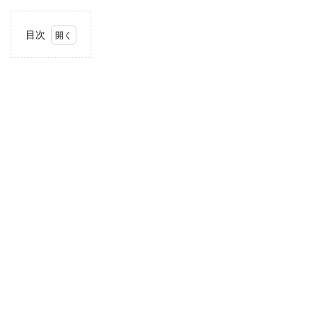
目次
1
住
所・
電話
番
号・
営業
時間
2
駐車
場情
報
3
近畿
エリ
アの
駐車
場付
き業