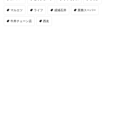
マルエツ
ライフ
成城石井
業務スーパー
牛丼チェーン店
西友