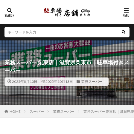
カテゴリー
エリア
北海道
青森県
岩手県
宮城県
秋田県
山形県
福島県
茨城県
栃木県
群馬県
業務スーパー 栗東店｜滋賀県栗東市｜駐車場付きス
埼玉県
千葉県
東京都
神奈川県
新潟県
ーパー
山梨県
長野県
富山県
石川県
福井県
2025年8月10日
2025年10月13日
業務スーパー
岐阜県
静岡県
愛知県
三重県
滋賀県
京都府
大阪府
兵庫県
奈良県
和歌山県
鳥取県
島根県
岡山県
広島県
山口県
徳島県
香川県
愛媛県
高知県
福岡県
HOME
スーパー
業務スーパー
業務スーパー 栗東店｜滋賀県
佐賀県
長崎県
熊本県
大分県
宮崎県
鹿児島県
沖縄県