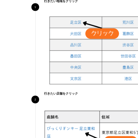
行きたい地域をクリック
朝日
町店
3
安
来
市
3.1
安来
店
行きたい店舗をクリック
4
中
国
エ