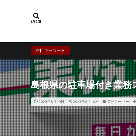
群馬県
埼玉
石川県
福井
兵庫県
奈良
香川県
愛媛
鹿児島県
沖
注目キーワード
島根県の駐車場付き業務
2025年8月10日
2025年8月10日
業務スーパー