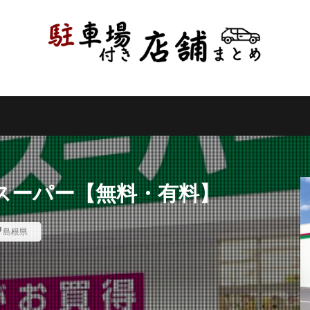
県
千葉県
東京都
神奈川県
新潟県
山梨県
長野県
県
岐阜県
静岡県
愛知県
三重県
滋賀県
京都府
県
和歌山県
鳥取県
島根県
岡山県
広島県
山口県
県
高知県
福岡県
佐賀県
長崎県
熊本県
大分県
縄県
検索
スーパー【無料・有料】
島根県