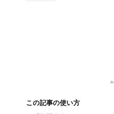
1
こ
の
記
事
の
使
い
方
2
松
ス
江
市
この記事の使い方
2.1