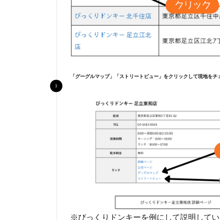
リ
ア
の
駐
車
場
付
き
「グーグルマップ」「ストリートビュー」をクリックして現地をチ
業
務
ス
ー
パ
ー
※びっくりドンキーを例にして説明してい