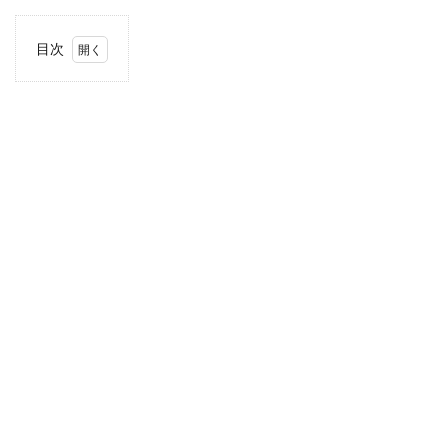
目次
1
住
所・
電話
番
号・
営業
時間
2
駐車
場情
報
3
東海
エリ
アの
駐車
場付
き業