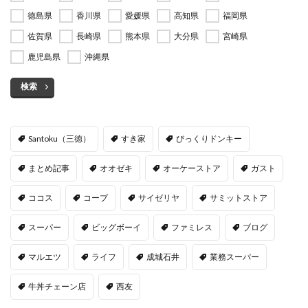
徳島県
香川県
愛媛県
高知県
福岡県
佐賀県
長崎県
熊本県
大分県
宮崎県
鹿児島県
沖縄県
検索
Santoku（三徳）
すき家
びっくりドンキー
まとめ記事
オオゼキ
オーケーストア
ガスト
ココス
コープ
サイゼリヤ
サミットストア
スーパー
ビッグボーイ
ファミレス
ブログ
マルエツ
ライフ
成城石井
業務スーパー
牛丼チェーン店
西友