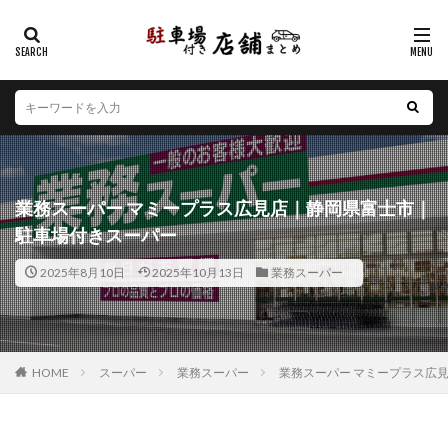
カテゴリー
エリア
北海道
青森県
岩手県
宮城県
秋田県
山形県
福島県
茨城県
栃木県
群馬県
業務スーパー マミープラス広見店｜静岡県富士市｜
埼玉県
千葉県
東京都
神奈川県
新潟県
駐車場付きスーパー
山梨県
長野県
富山県
石川県
福井県
2025年8月10日
2025年10月13日
業務スーパー
岐阜県
静岡県
愛知県
三重県
滋賀県
京都府
大阪府
兵庫県
奈良県
和歌山県
鳥取県
島根県
岡山県
広島県
山口県
徳島県
香川県
愛媛県
高知県
福岡県
HOME
スーパー
業務スーパー
業務スーパー マミープラス広
佐賀県
長崎県
熊本県
大分県
宮崎県
鹿児島県
沖縄県