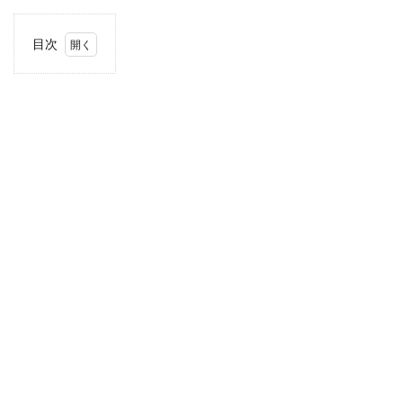
目次
1
住
所・
電話
番
号・
営業
時間
2
駐車
場情
報
3
東海
エリ
アの
駐車
場付
き業