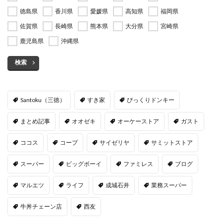
徳島県
香川県
愛媛県
高知県
福岡県
佐賀県
長崎県
熊本県
大分県
宮崎県
鹿児島県
沖縄県
検索
Santoku（三徳）
すき家
びっくりドンキー
まとめ記事
オオゼキ
オーケーストア
ガスト
ココス
コープ
サイゼリヤ
サミットストア
スーパー
ビッグボーイ
ファミレス
ブログ
マルエツ
ライフ
成城石井
業務スーパー
牛丼チェーン店
西友