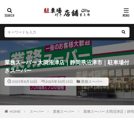
カテゴリー
エリア
北海道
青森県
岩手県
宮城県
秋田県
山形県
福島県
茨城県
栃木県
群馬県
業務スーパー 大岡沼津店｜静岡県沼津市｜駐車場付
埼玉県
千葉県
東京都
神奈川県
新潟県
きスーパー
山梨県
長野県
富山県
石川県
福井県
2025年8月10日
2025年10月13日
業務スーパー
岐阜県
静岡県
愛知県
三重県
滋賀県
京都府
大阪府
兵庫県
奈良県
和歌山県
鳥取県
島根県
岡山県
広島県
山口県
徳島県
香川県
愛媛県
高知県
福岡県
HOME
スーパー
業務スーパー
業務スーパー 大岡沼津店｜静
佐賀県
長崎県
熊本県
大分県
宮崎県
鹿児島県
沖縄県