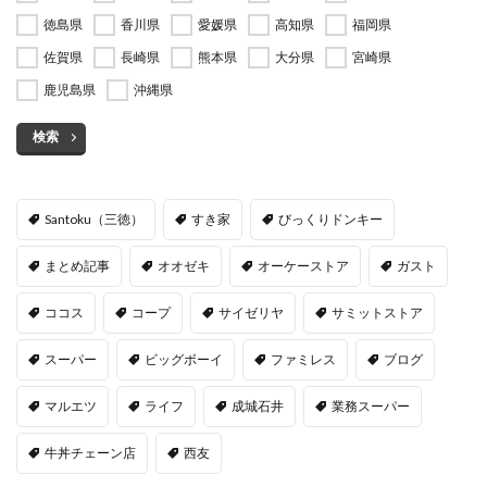
徳島県
香川県
愛媛県
高知県
福岡県
佐賀県
長崎県
熊本県
大分県
宮崎県
鹿児島県
沖縄県
検索
Santoku（三徳）
すき家
びっくりドンキー
まとめ記事
オオゼキ
オーケーストア
ガスト
ココス
コープ
サイゼリヤ
サミットストア
スーパー
ビッグボーイ
ファミレス
ブログ
マルエツ
ライフ
成城石井
業務スーパー
牛丼チェーン店
西友