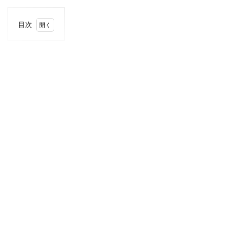
目次
1
住
所・
電話
番
号・
営業
時間
2
駐車
場情
報
3
東海
エリ
アの
駐車
場付
き業