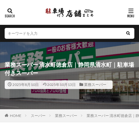
カテゴリー
エリア
北海道
青森県
岩手県
宮城県
秋田県
山形県
福島県
茨城県
栃木県
群馬県
業務スーパー 清水町徳倉店｜静岡県清水町｜駐車場
埼玉県
千葉県
東京都
神奈川県
新潟県
付きスーパー
山梨県
長野県
富山県
石川県
福井県
2025年8月10日
2025年10月13日
業務スーパー
岐阜県
静岡県
愛知県
三重県
滋賀県
京都府
大阪府
兵庫県
奈良県
和歌山県
鳥取県
島根県
岡山県
広島県
山口県
徳島県
香川県
愛媛県
高知県
福岡県
HOME
スーパー
業務スーパー
業務スーパー 清水町徳倉店｜
佐賀県
長崎県
熊本県
大分県
宮崎県
鹿児島県
沖縄県