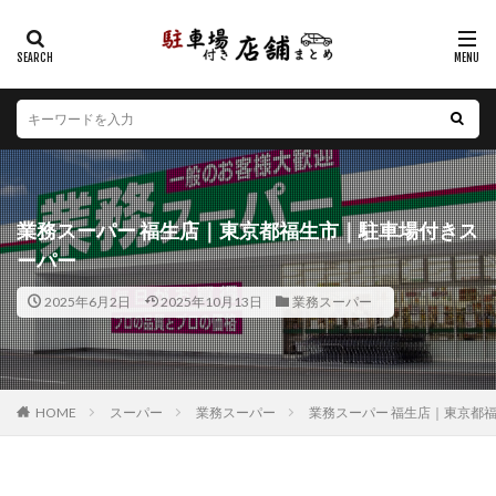
カテゴリー
エリア
北海道
青森県
岩手県
宮城県
秋田県
山形県
福島県
茨城県
栃木県
群馬県
業務スーパー 福生店｜東京都福生市｜駐車場付きス
埼玉県
千葉県
東京都
神奈川県
新潟県
ーパー
山梨県
長野県
富山県
石川県
福井県
2025年6月2日
2025年10月13日
業務スーパー
岐阜県
静岡県
愛知県
三重県
滋賀県
京都府
大阪府
兵庫県
奈良県
和歌山県
鳥取県
島根県
岡山県
広島県
山口県
徳島県
香川県
愛媛県
高知県
福岡県
HOME
スーパー
業務スーパー
業務スーパー 福生店｜東京都
佐賀県
長崎県
熊本県
大分県
宮崎県
鹿児島県
沖縄県