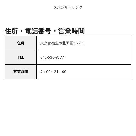
アの
スポンサーリンク
駐車
場付
き業
務ス
住所・電話番号・営業時間
ーパ
ー
住所
東京都福生市北田園2-22-1
5
東京
TEL
042-530-9577
都
23
区の
営業時間
9：00～21：00
駐車
場付
きス
ーパ
ー