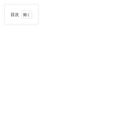
目次
1
住
所・
電話
番
号・
営業
時間
2
駐車
場情
報
3
お支
払い
方法
4
関東
エリ