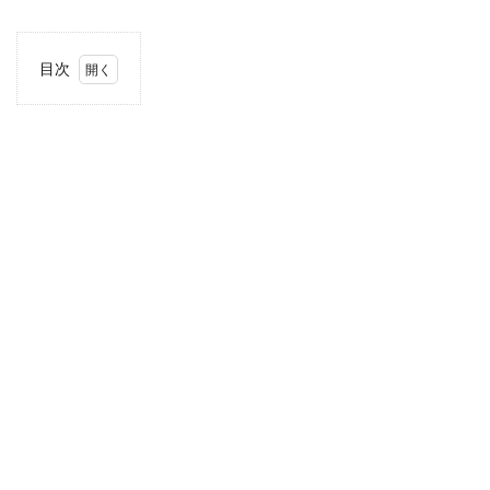
目次
1
当サ
イト
につ
いて