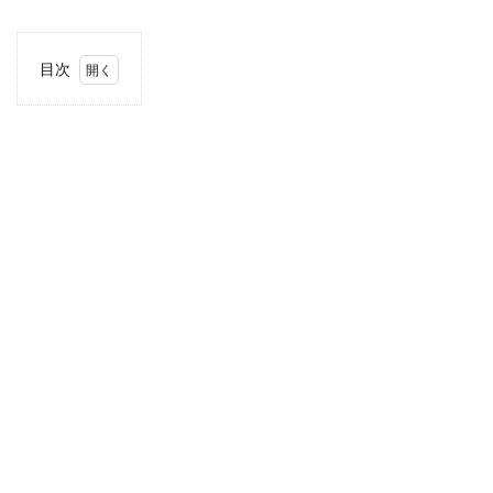
目次
1
当サ
イト
につ
いて