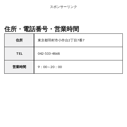
アの
スポンサーリンク
駐車
場付
き業
務ス
住所・電話番号・営業時間
ーパ
ー
住所
東京都羽村市小作台2丁目7番7
5
東京
TEL
042-533-4868
都
23
区の
営業時間
9：00～20：00
駐車
場付
きス
ーパ
ー