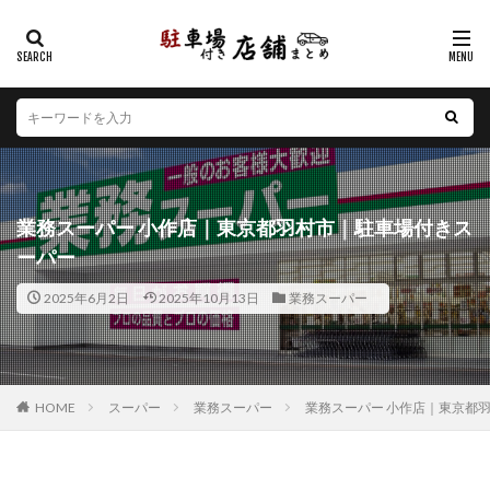
カテゴリー
エリア
北海道
青森県
岩手県
宮城県
秋田県
山形県
福島県
茨城県
栃木県
群馬県
業務スーパー 小作店｜東京都羽村市｜駐車場付きス
埼玉県
千葉県
東京都
神奈川県
新潟県
ーパー
山梨県
長野県
富山県
石川県
福井県
2025年6月2日
2025年10月13日
業務スーパー
岐阜県
静岡県
愛知県
三重県
滋賀県
京都府
大阪府
兵庫県
奈良県
和歌山県
鳥取県
島根県
岡山県
広島県
山口県
徳島県
香川県
愛媛県
高知県
福岡県
HOME
スーパー
業務スーパー
業務スーパー 小作店｜東京都
佐賀県
長崎県
熊本県
大分県
宮崎県
鹿児島県
沖縄県