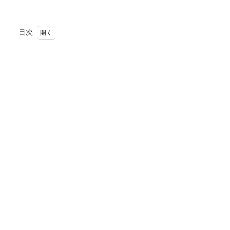
目次
1
当サ
イト
につ
いて