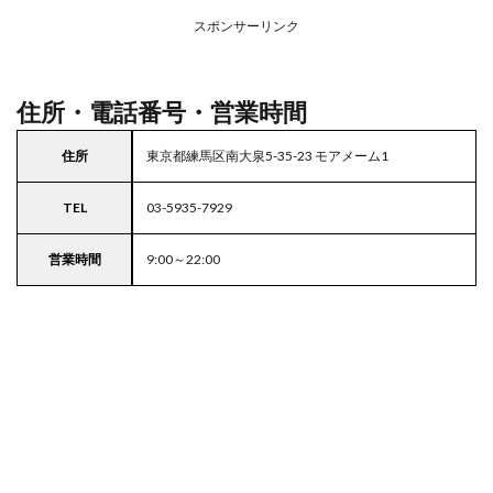
アの
スポンサーリンク
駐車
場付
き業
務ス
住所・電話番号・営業時間
ーパ
ー
住所
東京都練馬区南大泉5-35-23 モアメーム1
5
東京
TEL
03-5935-7929
都
23
区の
営業時間
9:00～22:00
駐車
場付
きス
ーパ
ー