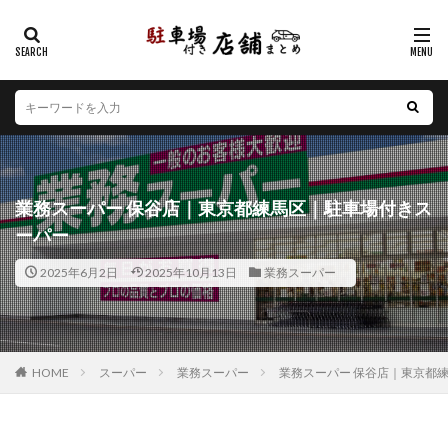
カテゴリー
エリア
北海道
青森県
岩手県
宮城県
秋田県
山形県
福島県
茨城県
栃木県
群馬県
業務スーパー 保谷店｜東京都練馬区｜駐車場付きス
埼玉県
千葉県
東京都
神奈川県
新潟県
ーパー
山梨県
長野県
富山県
石川県
福井県
2025年6月2日
2025年10月13日
業務スーパー
岐阜県
静岡県
愛知県
三重県
滋賀県
京都府
大阪府
兵庫県
奈良県
和歌山県
鳥取県
島根県
岡山県
広島県
山口県
徳島県
香川県
愛媛県
高知県
福岡県
HOME
スーパー
業務スーパー
業務スーパー 保谷店｜東京都
佐賀県
長崎県
熊本県
大分県
宮崎県
鹿児島県
沖縄県