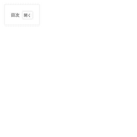
目次
1
住
所・
電話
番
号・
営業
時間
2
駐車
場情
報
3
お支
払い
方法
4
関東
エリ