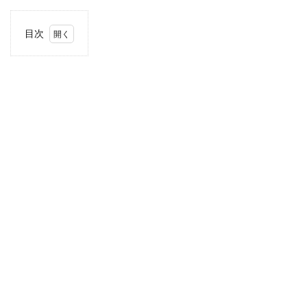
目次
1
住
所・
電話
番
号・
営業
時間
2
駐車
場情
報
3
お支
払い
方法
4
関東
エリ