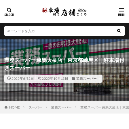
カテゴリー
エリア
北海道
青森県
岩手県
宮城県
秋田県
山形県
福島県
茨城県
栃木県
群馬県
業務スーパー 練馬大泉店｜東京都練馬区｜駐車場付
埼玉県
千葉県
東京都
神奈川県
新潟県
きスーパー
山梨県
長野県
富山県
石川県
福井県
2025年6月2日
2025年10月13日
業務スーパー
岐阜県
静岡県
愛知県
三重県
滋賀県
京都府
大阪府
兵庫県
奈良県
和歌山県
鳥取県
島根県
岡山県
広島県
山口県
徳島県
香川県
愛媛県
高知県
福岡県
HOME
スーパー
業務スーパー
業務スーパー 練馬大泉店｜東
佐賀県
長崎県
熊本県
大分県
宮崎県
鹿児島県
沖縄県