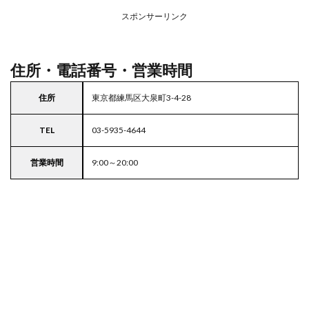
アの
スポンサーリンク
駐車
場付
き業
務ス
住所・電話番号・営業時間
ーパ
ー
住所
東京都練馬区大泉町3-4-28
5
東京
TEL
03-5935-4644
都
23
区の
営業時間
9:00～20:00
駐車
場付
きス
ーパ
ー