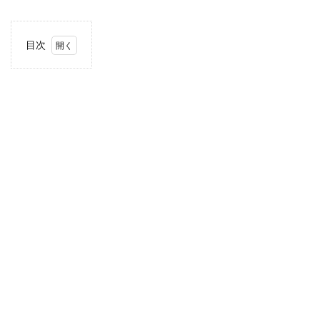
目次
1
当サ
イト
につ
いて