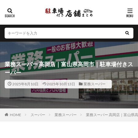
カテゴリー
エリア
北海道
青森県
岩手県
宮城県
秋田県
山形県
福島県
茨城県
栃木県
群馬県
業務スーパー 高岡店｜富山県高岡市｜駐車場付きス
埼玉県
千葉県
東京都
神奈川県
新潟県
ーパー
山梨県
長野県
富山県
石川県
福井県
2025年8月10日
2025年10月13日
業務スーパー
岐阜県
静岡県
愛知県
三重県
滋賀県
京都府
大阪府
兵庫県
奈良県
和歌山県
鳥取県
島根県
岡山県
広島県
山口県
徳島県
香川県
愛媛県
高知県
福岡県
HOME
スーパー
業務スーパー
業務スーパー 高岡店｜富山県
佐賀県
長崎県
熊本県
大分県
宮崎県
鹿児島県
沖縄県