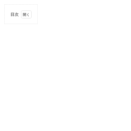
目次
1
住
所・
電話
番
号・
営業
時間
2
駐車
場情
報
3
北陸
エリ
アの
駐車
場付
き業