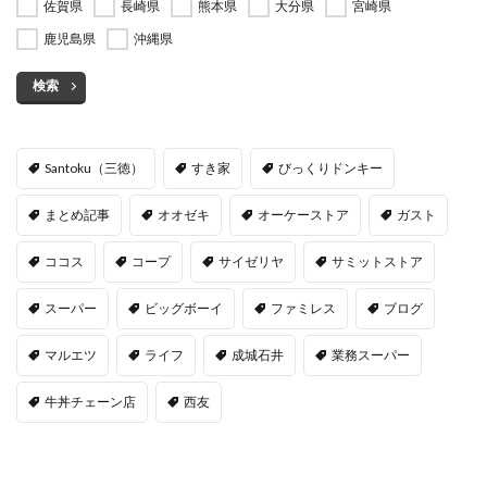
佐賀県
長崎県
熊本県
大分県
宮崎県
鹿児島県
沖縄県
検索
Santoku（三徳）
すき家
びっくりドンキー
まとめ記事
オオゼキ
オーケーストア
ガスト
ココス
コープ
サイゼリヤ
サミットストア
スーパー
ビッグボーイ
ファミレス
ブログ
マルエツ
ライフ
成城石井
業務スーパー
牛丼チェーン店
西友