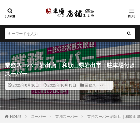
カテゴリー
エリア
北海道
青森県
岩手県
宮城県
秋田県
山形県
福島県
茨城県
栃木県
群馬県
業務スーパー 岩出店｜和歌山県岩出市｜駐車場付き
埼玉県
千葉県
東京都
神奈川県
新潟県
スーパー
山梨県
長野県
富山県
石川県
福井県
2025年8月10日
2025年10月13日
業務スーパー
岐阜県
静岡県
愛知県
三重県
滋賀県
京都府
大阪府
兵庫県
奈良県
和歌山県
鳥取県
島根県
岡山県
広島県
山口県
徳島県
香川県
愛媛県
高知県
福岡県
HOME
スーパー
業務スーパー
業務スーパー 岩出店｜和歌山
佐賀県
長崎県
熊本県
大分県
宮崎県
鹿児島県
沖縄県