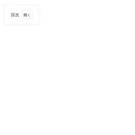
目次
1
住
所・
電話
番
号・
営業
時間
2
駐車
場情
報
3
近畿
エリ
アの
駐車
場付
き業