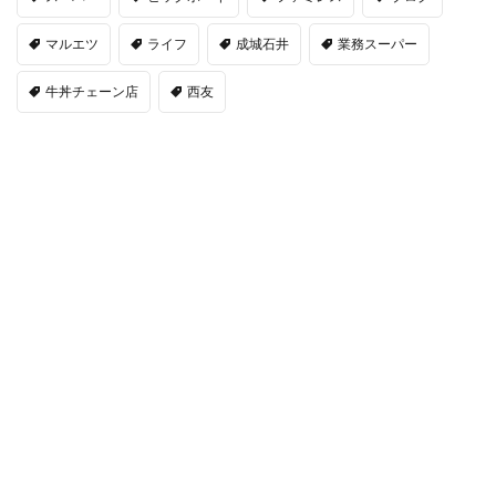
マルエツ
ライフ
成城石井
業務スーパー
牛丼チェーン店
西友