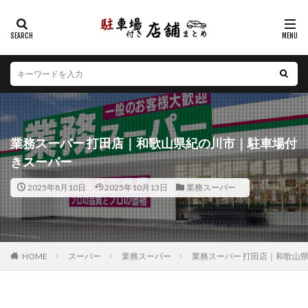
カテゴリー
エリア
北海道
青森県
岩手県
宮城県
秋田県
山形県
福島県
茨城県
栃木県
群馬県
業務スーパー 打田店｜和歌山県紀の川市｜駐車場付
埼玉県
千葉県
東京都
神奈川県
新潟県
きスーパー
山梨県
長野県
富山県
石川県
福井県
2025年8月10日
2025年10月13日
業務スーパー
岐阜県
静岡県
愛知県
三重県
滋賀県
京都府
大阪府
兵庫県
奈良県
和歌山県
鳥取県
島根県
岡山県
広島県
山口県
徳島県
香川県
愛媛県
高知県
福岡県
HOME
スーパー
業務スーパー
業務スーパー 打田店｜和歌山
佐賀県
長崎県
熊本県
大分県
宮崎県
鹿児島県
沖縄県