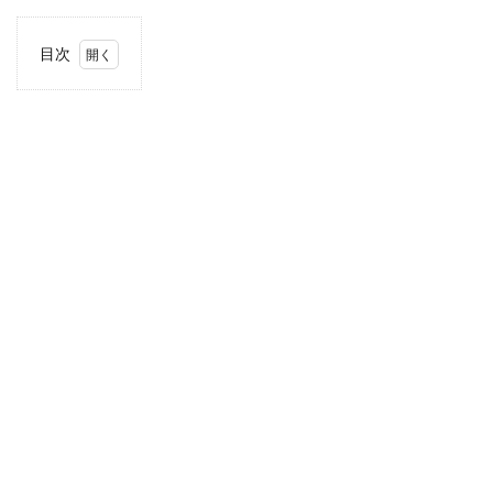
目次
1
住
所・
電話
番
号・
営業
時間
2
駐車
場情
報
3
近畿
エリ
アの
駐車
場付
き業