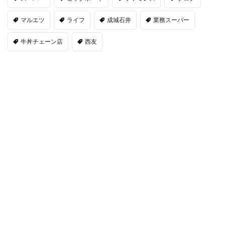
マルエツ
ライフ
成城石井
業務スーパー
牛丼チェーン店
西友