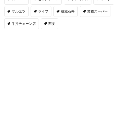
マルエツ
ライフ
成城石井
業務スーパー
牛丼チェーン店
西友