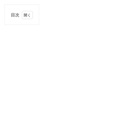
目次
1
住
所・
電話
番
号・
営業
時間
2
駐車
場情
報
3
近畿
エリ
アの
駐車
場付
き業