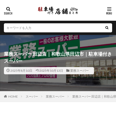
カテゴリー
エリア
北海道
青森県
岩手県
宮城県
秋田県
山形県
福島県
茨城県
栃木県
群馬県
業務スーパー 田辺店｜和歌山県田辺市｜駐車場付き
埼玉県
千葉県
東京都
神奈川県
新潟県
スーパー
山梨県
長野県
富山県
石川県
福井県
2025年8月10日
2025年10月13日
業務スーパー
岐阜県
静岡県
愛知県
三重県
滋賀県
京都府
大阪府
兵庫県
奈良県
和歌山県
鳥取県
島根県
岡山県
広島県
山口県
徳島県
香川県
愛媛県
高知県
福岡県
HOME
スーパー
業務スーパー
業務スーパー 田辺店｜和歌山
佐賀県
長崎県
熊本県
大分県
宮崎県
鹿児島県
沖縄県