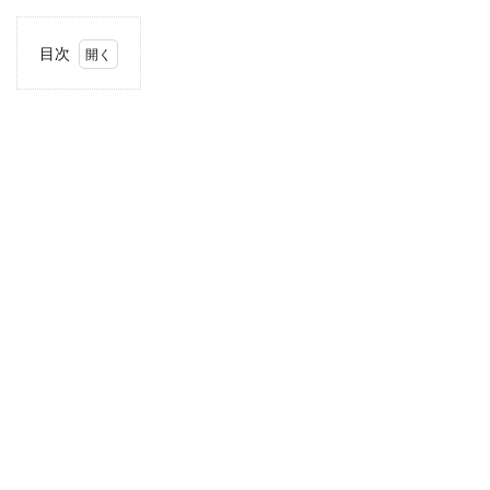
目次
1
住
所・
電話
番
号・
営業
時間
2
駐車
場情
報
3
甲信
越エ
リア
の駐
車場
付き