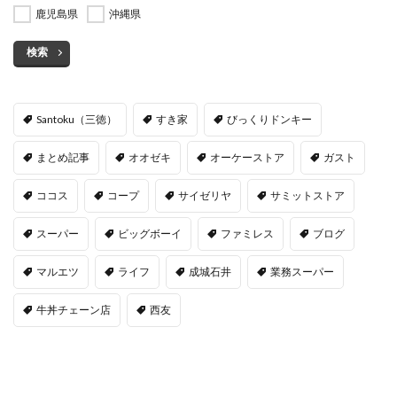
鹿児島県
沖縄県
検索
Santoku（三徳）
すき家
びっくりドンキー
まとめ記事
オオゼキ
オーケーストア
ガスト
ココス
コープ
サイゼリヤ
サミットストア
スーパー
ビッグボーイ
ファミレス
ブログ
マルエツ
ライフ
成城石井
業務スーパー
牛丼チェーン店
西友