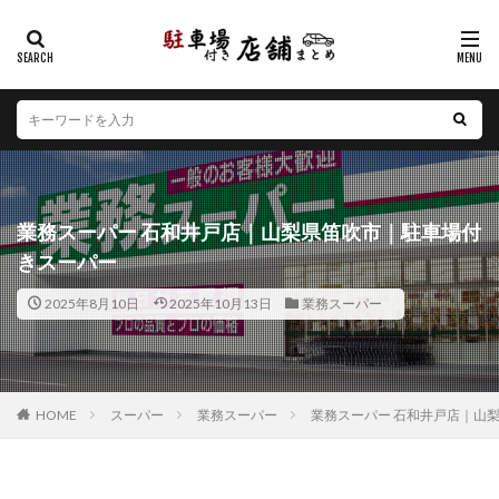
カテゴリー
エリア
北海道
青森県
岩手県
宮城県
秋田県
山形県
福島県
茨城県
栃木県
群馬県
業務スーパー 石和井戸店｜山梨県笛吹市｜駐車場付
埼玉県
千葉県
東京都
神奈川県
新潟県
きスーパー
山梨県
長野県
富山県
石川県
福井県
2025年8月10日
2025年10月13日
業務スーパー
岐阜県
静岡県
愛知県
三重県
滋賀県
京都府
大阪府
兵庫県
奈良県
和歌山県
鳥取県
島根県
岡山県
広島県
山口県
徳島県
香川県
愛媛県
高知県
福岡県
HOME
スーパー
業務スーパー
業務スーパー 石和井戸店｜山
佐賀県
長崎県
熊本県
大分県
宮崎県
鹿児島県
沖縄県