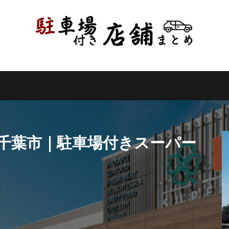
県
千葉県
東京都
神奈川県
新潟県
山梨県
長野県
県
岐阜県
静岡県
愛知県
三重県
滋賀県
京都府
県
和歌山県
鳥取県
島根県
岡山県
広島県
山口県
県
高知県
福岡県
佐賀県
長崎県
熊本県
大分県
縄県
検索
県千葉市｜駐車場付きスーパー