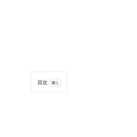
目次
1
住
所・
電話
番