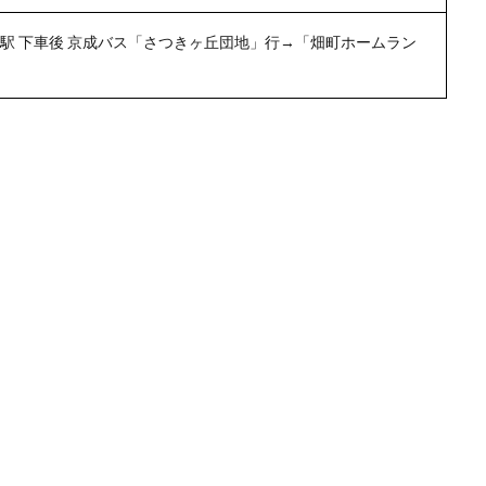
」駅 下車後 京成バス「さつきヶ丘団地」行→「畑町ホームラン