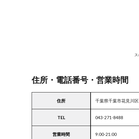
号・
営業
時間
2
駐
車
ス
場
情
報
住所・電話番号・営業時間
3
住所
千葉県千葉市花見川区畑
お
支
TEL
043-271-8488
払
い
方
営業時間
9:00-21:00
法