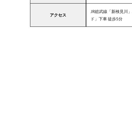
JR総武線「新検見川
アクセス
ド」下車 徒歩5分
4
関
東
エ
リ
ア
の
駐
車
場
付
き
ラ
イ
フ
5