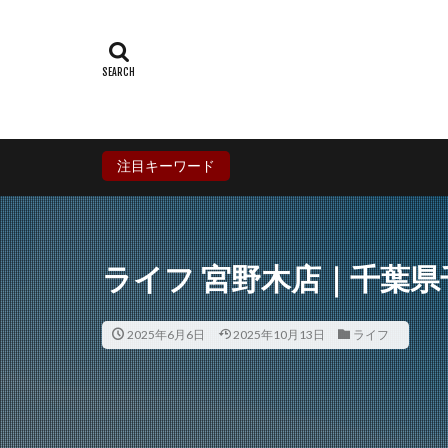
群馬県
埼玉
石川県
福井
兵庫県
奈良
香川県
愛媛
鹿児島県
沖
注目キーワード
ライフ 宮野木店｜千葉
2025年6月6日
2025年10月13日
ライフ