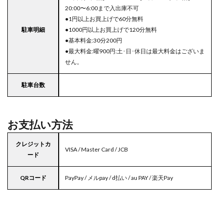
20:00〜6:00まで入出庫不可
●1円以上お買上げで60分無料
駐車明細
●1000円以上お買上げで120分無料
●基本料金:30分200円
●最大料金:曜900円:土･日･休日は最大料金はございま
せん。
駐車台数
お支払い方法
クレジットカ
VISA / Master Card / JCB
ード
QRコード
PayPay / メルpay / d払い / au PAY / 楽天Pay