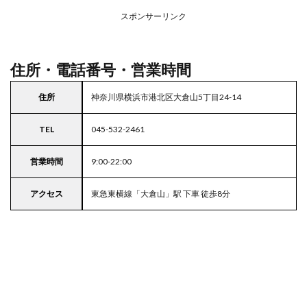
アの
スポンサーリンク
駐車
場付
きラ
イフ
住所・電話番号・営業時間
5
東京
住所
神奈川県横浜市港北区大倉山5丁目24-14
都
23
TEL
045-532-2461
区の
駐車
場付
営業時間
9:00-22:00
きス
ーパ
アクセス
東急東横線「大倉山」駅 下車 徒歩8分
ー