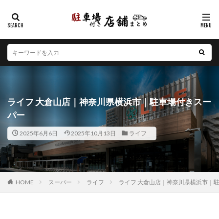
カテゴリー
エリア
北海道
青森県
岩手県
宮城県
秋田県
山形県
福島県
茨城県
栃木県
群馬県
ライフ 大倉山店｜神奈川県横浜市｜駐車場付きスー
埼玉県
千葉県
東京都
神奈川県
新潟県
パー
山梨県
長野県
富山県
石川県
福井県
2025年6月6日
2025年10月13日
ライフ
岐阜県
静岡県
愛知県
三重県
滋賀県
京都府
大阪府
兵庫県
奈良県
和歌山県
鳥取県
島根県
岡山県
広島県
山口県
徳島県
香川県
愛媛県
高知県
福岡県
HOME
スーパー
ライフ
ライフ 大倉山店｜神奈川県横浜市｜
佐賀県
長崎県
熊本県
大分県
宮崎県
鹿児島県
沖縄県