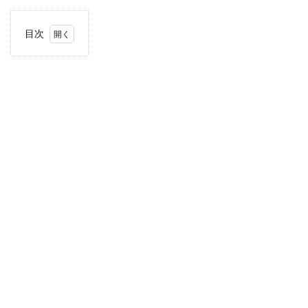
目次
1
住
所・
電話
番
号・
営業
時間
2
駐車
場情
報
3
お支
払い
方法
4
関東
エリ