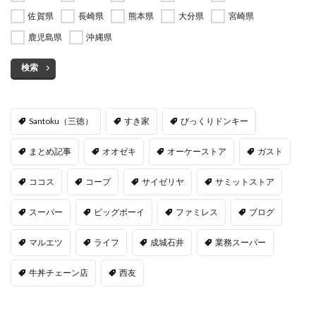
佐賀県
長崎県
熊本県
大分県
宮崎県
鹿児島県
沖縄県
検索
Santoku（三徳）
すき家
びっくりドンキー
まとめ記事
オオゼキ
オーケーストア
ガスト
ココス
コープ
サイゼリヤ
サミットストア
スーパー
ビッグボーイ
ファミレス
ブログ
マルエツ
ライフ
成城石井
業務スーパー
牛丼チェーン店
西友