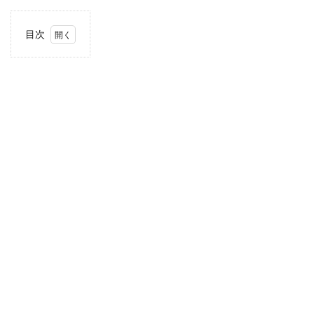
目次
1
住
所・
電話
番
号・
営業
時間
2
駐車
場情
報
3
お支
払い
方法
4
関東
エリ