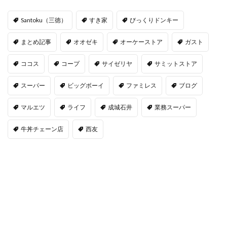
Santoku（三徳）
すき家
びっくりドンキー
まとめ記事
オオゼキ
オーケーストア
ガスト
ココス
コープ
サイゼリヤ
サミットストア
スーパー
ビッグボーイ
ファミレス
ブログ
マルエツ
ライフ
成城石井
業務スーパー
牛丼チェーン店
西友