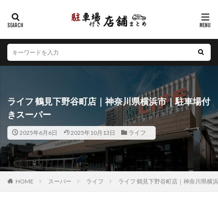
カテゴリー
エリア
北海道
青森県
岩手県
宮城県
秋田県
山形県
福島県
茨城県
栃木県
群馬県
ライフ 鶴見下野谷町店｜神奈川県横浜市｜駐車場付
埼玉県
千葉県
東京都
神奈川県
新潟県
きスーパー
山梨県
長野県
富山県
石川県
福井県
2025年6月6日
2025年10月13日
ライフ
岐阜県
静岡県
愛知県
三重県
滋賀県
京都府
大阪府
兵庫県
奈良県
和歌山県
鳥取県
島根県
岡山県
広島県
山口県
徳島県
香川県
愛媛県
高知県
福岡県
HOME
スーパー
ライフ
ライフ 鶴見下野谷町店｜神奈川県横
佐賀県
長崎県
熊本県
大分県
宮崎県
鹿児島県
沖縄県