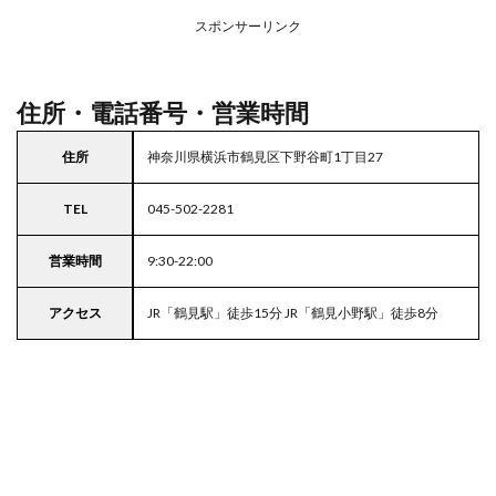
アの
スポンサーリンク
駐車
場付
きラ
イフ
住所・電話番号・営業時間
5
東京
住所
神奈川県横浜市鶴見区下野谷町1丁目27
都
23
TEL
045-502-2281
区の
駐車
場付
営業時間
9:30-22:00
きス
ーパ
アクセス
JR「鶴見駅」徒歩15分 JR「鶴見小野駅」徒歩8分
ー