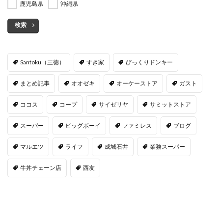
鹿児島県
沖縄県
検索
Santoku（三徳）
すき家
びっくりドンキー
まとめ記事
オオゼキ
オーケーストア
ガスト
ココス
コープ
サイゼリヤ
サミットストア
スーパー
ビッグボーイ
ファミレス
ブログ
マルエツ
ライフ
成城石井
業務スーパー
牛丼チェーン店
西友