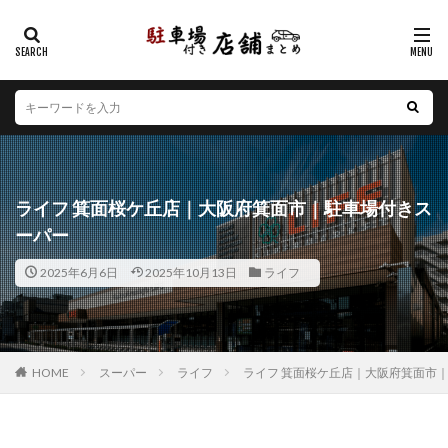
カテゴリー
エリア
北海道
青森県
岩手県
宮城県
秋田県
山形県
福島県
茨城県
栃木県
群馬県
ライフ 箕面桜ケ丘店｜大阪府箕面市｜駐車場付きス
埼玉県
千葉県
東京都
神奈川県
新潟県
ーパー
山梨県
長野県
富山県
石川県
福井県
2025年6月6日
2025年10月13日
ライフ
岐阜県
静岡県
愛知県
三重県
滋賀県
京都府
大阪府
兵庫県
奈良県
和歌山県
鳥取県
島根県
岡山県
広島県
山口県
徳島県
香川県
愛媛県
高知県
福岡県
HOME
スーパー
ライフ
ライフ 箕面桜ケ丘店｜大阪府箕面市
佐賀県
長崎県
熊本県
大分県
宮崎県
鹿児島県
沖縄県