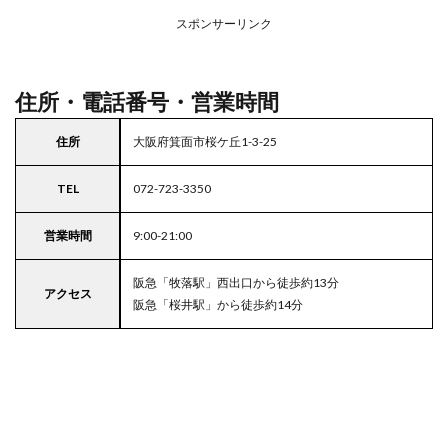
アの
スポンサーリンク
駐車
場付
きラ
イフ
住所・電話番号・営業時間
住所
大阪府箕面市桜ケ丘1-3-25
TEL
072-723-3350
営業時間
9:00-21:00
阪急「牧落駅」西出口から徒歩約13分
アクセス
阪急「桜井駅」から徒歩約14分