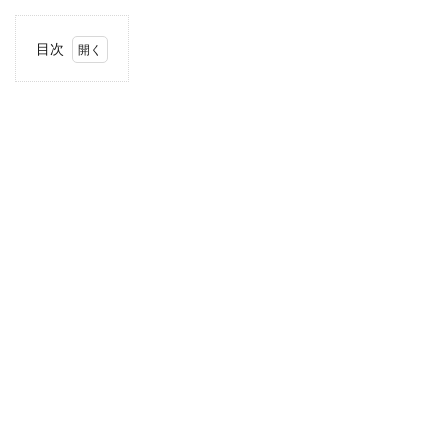
目次
1
住
所・
電話
番
号・
営業
時間
2
駐車
場情
報
3
お支
払い
方法
4
近畿
エリ