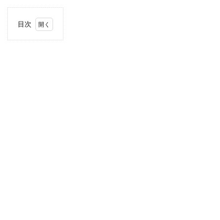
目次
1
住
所・
電話
番
号・
営業
時間
2
駐車
場情
報
3
お支
払い
方法
4
近畿
エリ