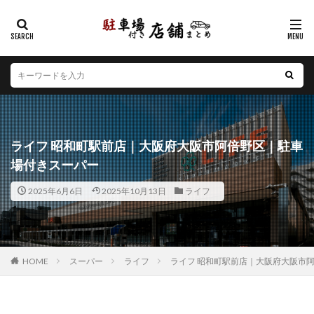
カテゴリー
エリア
北海道
青森県
岩手県
宮城県
秋田県
山形県
福島県
茨城県
栃木県
群馬県
ライフ 昭和町駅前店｜大阪府大阪市阿倍野区｜駐車
埼玉県
千葉県
東京都
神奈川県
新潟県
場付きスーパー
山梨県
長野県
富山県
石川県
福井県
2025年6月6日
2025年10月13日
ライフ
岐阜県
静岡県
愛知県
三重県
滋賀県
京都府
大阪府
兵庫県
奈良県
和歌山県
鳥取県
島根県
岡山県
広島県
山口県
徳島県
香川県
愛媛県
高知県
福岡県
HOME
スーパー
ライフ
ライフ 昭和町駅前店｜大阪府大阪市
佐賀県
長崎県
熊本県
大分県
宮崎県
鹿児島県
沖縄県