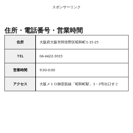
アの
スポンサーリンク
駐車
場付
きラ
イフ
住所・電話番号・営業時間
住所
大阪府大阪市阿倍野区昭和町1-15-25
TEL
06-6622-3015
営業時間
9:30-0:00
アクセス
大阪メトロ御堂筋線「昭和町駅」1・3号出口すぐ