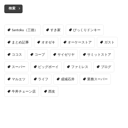
検索
Santoku（三徳）
すき家
びっくりドンキー
まとめ記事
オオゼキ
オーケーストア
ガスト
ココス
コープ
サイゼリヤ
サミットストア
スーパー
ビッグボーイ
ファミレス
ブログ
マルエツ
ライフ
成城石井
業務スーパー
牛丼チェーン店
西友