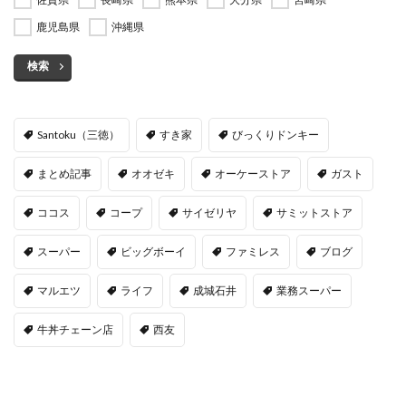
鹿児島県
沖縄県
検索
Santoku（三徳）
すき家
びっくりドンキー
まとめ記事
オオゼキ
オーケーストア
ガスト
ココス
コープ
サイゼリヤ
サミットストア
スーパー
ビッグボーイ
ファミレス
ブログ
マルエツ
ライフ
成城石井
業務スーパー
牛丼チェーン店
西友