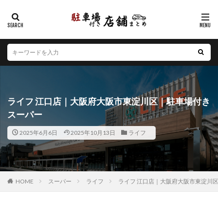
カテゴリー
エリア
北海道
青森県
岩手県
宮城県
秋田県
山形県
福島県
茨城県
栃木県
群馬県
ライフ 江口店｜大阪府大阪市東淀川区｜駐車場付き
埼玉県
千葉県
東京都
神奈川県
新潟県
スーパー
山梨県
長野県
富山県
石川県
福井県
2025年6月6日
2025年10月13日
ライフ
岐阜県
静岡県
愛知県
三重県
滋賀県
京都府
大阪府
兵庫県
奈良県
和歌山県
鳥取県
島根県
岡山県
広島県
山口県
徳島県
香川県
愛媛県
高知県
福岡県
HOME
スーパー
ライフ
ライフ 江口店｜大阪府大阪市東淀川
佐賀県
長崎県
熊本県
大分県
宮崎県
鹿児島県
沖縄県