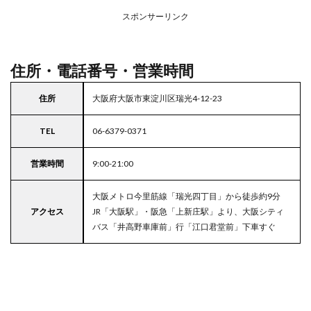
アの
スポンサーリンク
駐車
場付
きラ
イフ
住所・電話番号・営業時間
住所
大阪府大阪市東淀川区瑞光4-12-23
TEL
06-6379-0371
営業時間
9:00-21:00
大阪メトロ今里筋線「瑞光四丁目」から徒歩約9分
アクセス
JR「大阪駅」・阪急「上新庄駅」より、大阪シティ
バス「井高野車庫前」行「江口君堂前」下車すぐ