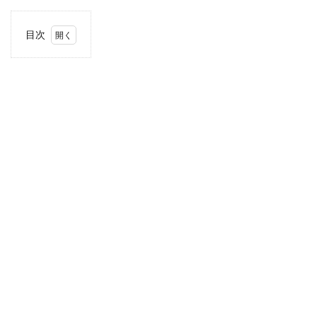
目次
1
住
所・
電話
番
号・
営業
時間
2
駐車
場情
報
3
お支
払い
方法
4
近畿
エリ