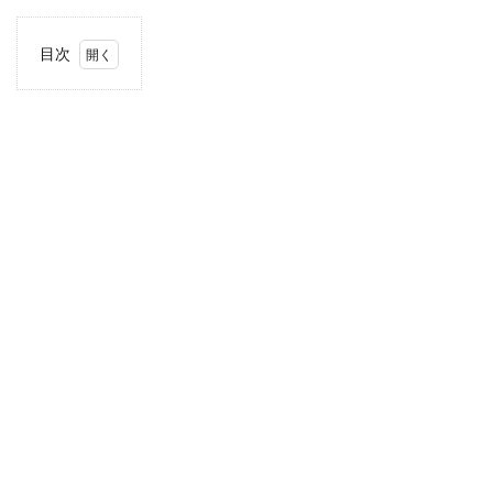
目次
1
住
所・
電話
番
号・
営業
時間
2
駐車
場情
報
3
お支
払い
方法
4
近畿
エリ