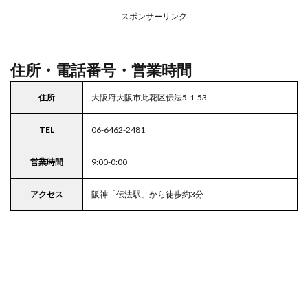
アの
スポンサーリンク
駐車
場付
きラ
イフ
住所・電話番号・営業時間
住所
大阪府大阪市此花区伝法5-1-53
TEL
06-6462-2481
営業時間
9:00-0:00
アクセス
阪神「伝法駅」から徒歩約3分