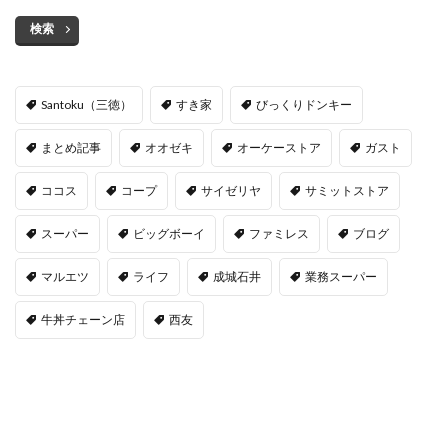
検索
Santoku（三徳）
すき家
びっくりドンキー
まとめ記事
オオゼキ
オーケーストア
ガスト
ココス
コープ
サイゼリヤ
サミットストア
スーパー
ビッグボーイ
ファミレス
ブログ
マルエツ
ライフ
成城石井
業務スーパー
牛丼チェーン店
西友