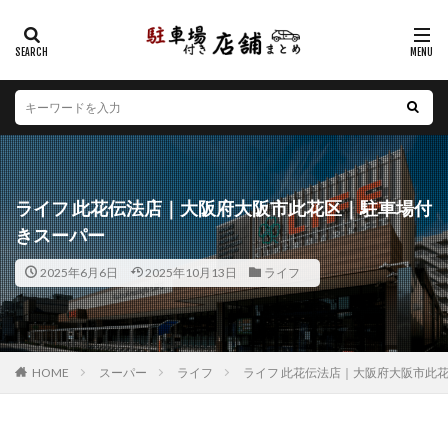
カテゴリー
エリア
北海道
青森県
岩手県
宮城県
秋田県
山形県
福島県
茨城県
栃木県
群馬県
ライフ 此花伝法店｜大阪府大阪市此花区｜駐車場付
埼玉県
千葉県
東京都
神奈川県
新潟県
きスーパー
山梨県
長野県
富山県
石川県
福井県
2025年6月6日
2025年10月13日
ライフ
岐阜県
静岡県
愛知県
三重県
滋賀県
京都府
大阪府
兵庫県
奈良県
和歌山県
鳥取県
島根県
岡山県
広島県
山口県
徳島県
香川県
愛媛県
高知県
福岡県
HOME
スーパー
ライフ
ライフ 此花伝法店｜大阪府大阪市此
佐賀県
長崎県
熊本県
大分県
宮崎県
鹿児島県
沖縄県