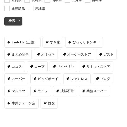
鹿児島県
沖縄県
検索
Santoku（三徳）
すき家
びっくりドンキー
まとめ記事
オオゼキ
オーケーストア
ガスト
ココス
コープ
サイゼリヤ
サミットストア
スーパー
ビッグボーイ
ファミレス
ブログ
マルエツ
ライフ
成城石井
業務スーパー
牛丼チェーン店
西友