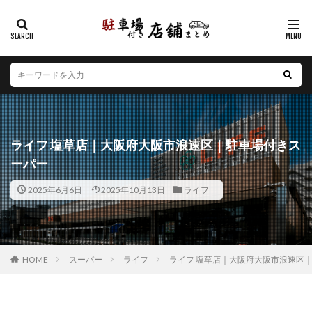
カテゴリー
エリア
北海道
青森県
岩手県
宮城県
秋田県
山形県
福島県
茨城県
栃木県
群馬県
ライフ 塩草店｜大阪府大阪市浪速区｜駐車場付きス
埼玉県
千葉県
東京都
神奈川県
新潟県
ーパー
山梨県
長野県
富山県
石川県
福井県
2025年6月6日
2025年10月13日
ライフ
岐阜県
静岡県
愛知県
三重県
滋賀県
京都府
大阪府
兵庫県
奈良県
和歌山県
鳥取県
島根県
岡山県
広島県
山口県
徳島県
香川県
愛媛県
高知県
福岡県
HOME
スーパー
ライフ
ライフ 塩草店｜大阪府大阪市浪速区
佐賀県
長崎県
熊本県
大分県
宮崎県
鹿児島県
沖縄県