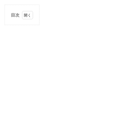
目次
1
住
所・
電話
番
号・
営業
時間
2
駐車
場情
報
3
お支
払い
方法
4
近畿
エリ