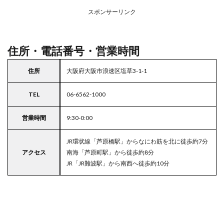
アの
スポンサーリンク
駐車
場付
きラ
イフ
住所・電話番号・営業時間
住所
大阪府大阪市浪速区塩草3-1-1
TEL
06-6562-1000
営業時間
9:30-0:00
JR環状線「芦原橋駅」からなにわ筋を北に徒歩約7分
アクセス
南海「芦原町駅」から徒歩約8分
JR「JR難波駅」から南西へ徒歩約10分