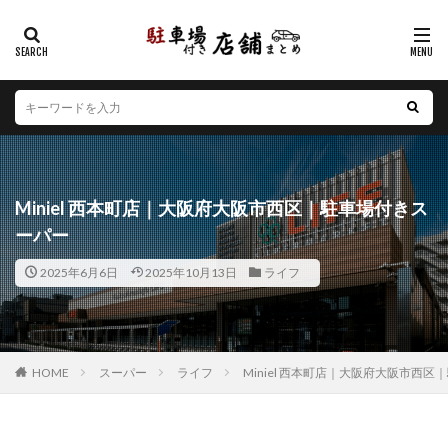
カテゴリー
エリア
北海道
青森県
岩手県
宮城県
秋田県
山形県
福島県
茨城県
栃木県
群馬県
Miniel 西本町店｜大阪府大阪市西区｜駐車場付きス
埼玉県
千葉県
東京都
神奈川県
新潟県
ーパー
山梨県
長野県
富山県
石川県
福井県
2025年6月6日
2025年10月13日
ライフ
岐阜県
静岡県
愛知県
三重県
滋賀県
京都府
大阪府
兵庫県
奈良県
和歌山県
鳥取県
島根県
岡山県
広島県
山口県
徳島県
香川県
愛媛県
高知県
福岡県
HOME
スーパー
ライフ
Miniel 西本町店｜大阪府大阪市西
佐賀県
長崎県
熊本県
大分県
宮崎県
鹿児島県
沖縄県