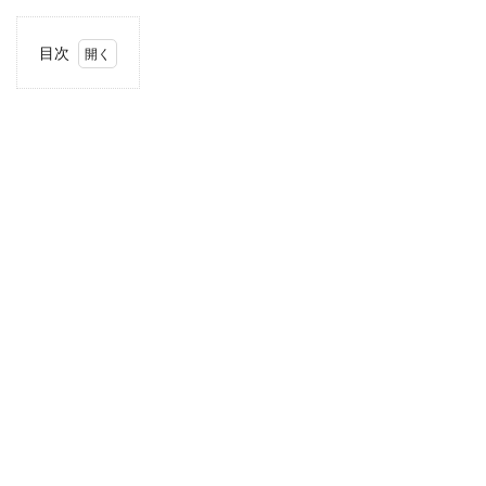
目次
1
住
所・
電話
番
号・
営業
時間
2
駐車
場情
報
3
お支
払い
方法
4
近畿
エリ