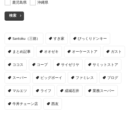
鹿児島県
沖縄県
検索
Santoku（三徳）
すき家
びっくりドンキー
まとめ記事
オオゼキ
オーケーストア
ガスト
ココス
コープ
サイゼリヤ
サミットストア
スーパー
ビッグボーイ
ファミレス
ブログ
マルエツ
ライフ
成城石井
業務スーパー
牛丼チェーン店
西友