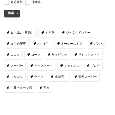
鹿児島県
沖縄県
検索
Santoku（三徳）
すき家
びっくりドンキー
まとめ記事
オオゼキ
オーケーストア
ガスト
ココス
コープ
サイゼリヤ
サミットストア
スーパー
ビッグボーイ
ファミレス
ブログ
マルエツ
ライフ
成城石井
業務スーパー
牛丼チェーン店
西友