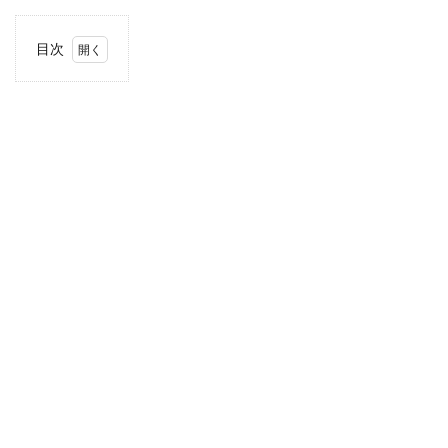
目次
1
住
所・
電話
番
号・
営業
時間
2
駐車
場情
報
3
お支
払い
方法
4
近畿
エリ