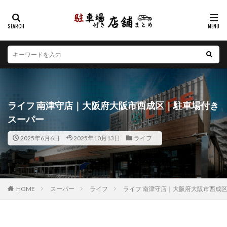
カテゴリー
エリア
北海道
青森県
岩手県
宮城県
秋田県
山形県
福島県
茨城県
栃木県
群馬県
ライフ 南津守店｜大阪府大阪市西成区｜駐車場付き
埼玉県
千葉県
東京都
神奈川県
新潟県
スーパー
山梨県
長野県
富山県
石川県
福井県
2025年6月6日
2025年10月13日
ライフ
岐阜県
静岡県
愛知県
三重県
滋賀県
京都府
大阪府
兵庫県
奈良県
和歌山県
鳥取県
島根県
岡山県
広島県
山口県
徳島県
香川県
愛媛県
高知県
福岡県
HOME
スーパー
ライフ
ライフ 南津守店｜大阪府大阪市西成
佐賀県
長崎県
熊本県
大分県
宮崎県
鹿児島県
沖縄県