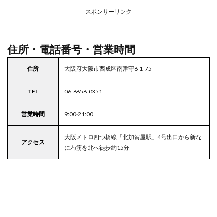
アの
スポンサーリンク
駐車
場付
きラ
イフ
住所・電話番号・営業時間
住所
大阪府大阪市西成区南津守6-1-75
TEL
06-6656-0351
営業時間
9:00-21:00
大阪メトロ四つ橋線「北加賀屋駅」4号出口から新な
アクセス
にわ筋を北へ徒歩約15分