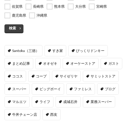
佐賀県
長崎県
熊本県
大分県
宮崎県
鹿児島県
沖縄県
検索
Santoku（三徳）
すき家
びっくりドンキー
まとめ記事
オオゼキ
オーケーストア
ガスト
ココス
コープ
サイゼリヤ
サミットストア
スーパー
ビッグボーイ
ファミレス
ブログ
マルエツ
ライフ
成城石井
業務スーパー
牛丼チェーン店
西友