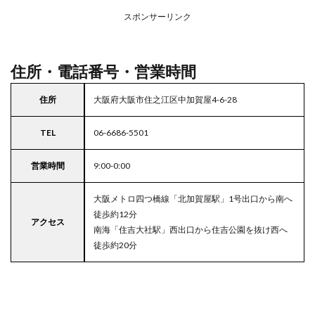
アの
スポンサーリンク
駐車
場付
きラ
イフ
住所・電話番号・営業時間
住所
大阪府大阪市住之江区中加賀屋4-6-28
TEL
06-6686-5501
営業時間
9:00-0:00
大阪メトロ四つ橋線「北加賀屋駅」1号出口から南へ
徒歩約12分
アクセス
南海「住吉大社駅」西出口から住吉公園を抜け西へ
徒歩約20分