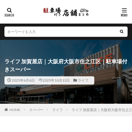
カテゴリー
エリア
北海道
青森県
岩手県
宮城県
秋田県
山形県
福島県
茨城県
栃木県
群馬県
ライフ 加賀屋店｜大阪府大阪市住之江区｜駐車場付
埼玉県
千葉県
東京都
神奈川県
新潟県
きスーパー
山梨県
長野県
富山県
石川県
福井県
2025年6月6日
2025年10月13日
ライフ
岐阜県
静岡県
愛知県
三重県
滋賀県
京都府
大阪府
兵庫県
奈良県
和歌山県
鳥取県
島根県
岡山県
広島県
山口県
徳島県
香川県
愛媛県
高知県
福岡県
HOME
スーパー
ライフ
ライフ 加賀屋店｜大阪府大阪市住之
佐賀県
長崎県
熊本県
大分県
宮崎県
鹿児島県
沖縄県