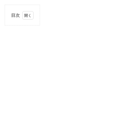
目次
1
住
所・
電話
番
号・
営業
時間
2
駐車
場情
報
3
お支
払い
方法
4
近畿
エリ