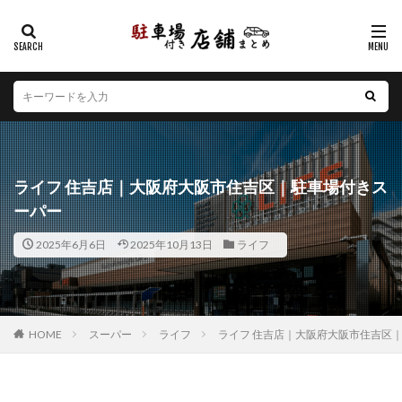
カテゴリー
エリア
北海道
青森県
岩手県
宮城県
秋田県
山形県
福島県
茨城県
栃木県
群馬県
ライフ 住吉店｜大阪府大阪市住吉区｜駐車場付きス
埼玉県
千葉県
東京都
神奈川県
新潟県
ーパー
山梨県
長野県
富山県
石川県
福井県
2025年6月6日
2025年10月13日
ライフ
岐阜県
静岡県
愛知県
三重県
滋賀県
京都府
大阪府
兵庫県
奈良県
和歌山県
鳥取県
島根県
岡山県
広島県
山口県
徳島県
香川県
愛媛県
高知県
福岡県
HOME
スーパー
ライフ
ライフ 住吉店｜大阪府大阪市住吉区
佐賀県
長崎県
熊本県
大分県
宮崎県
鹿児島県
沖縄県