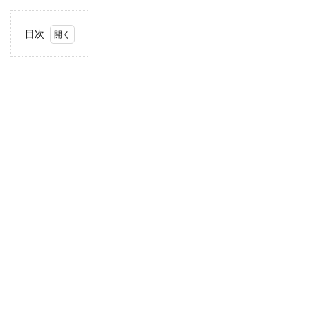
目次
1
住
所・
電話
番
号・
営業
時間
2
駐車
場情
報
3
お支
払い
方法
4
近畿
エリ