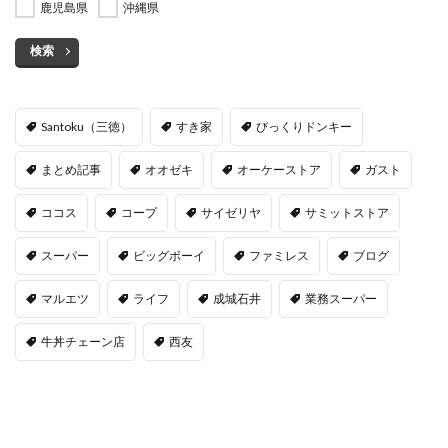
鹿児島県
沖縄県
検索
Santoku（三徳）
すき家
びっくりドンキー
まとめ記事
オオゼキ
オーケーストア
ガスト
ココス
コープ
サイゼリヤ
サミットストア
スーパー
ビッグボーイ
ファミレス
ブログ
マルエツ
ライフ
成城石井
業務スーパー
牛丼チェーン店
西友