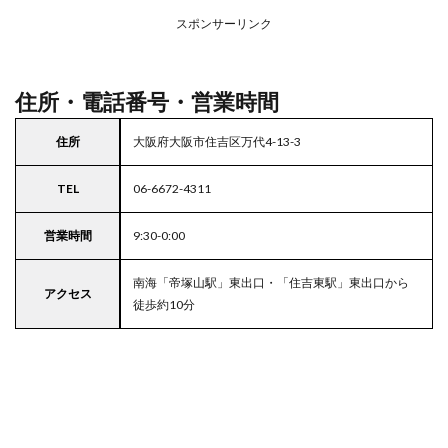
アの
スポンサーリンク
駐車
場付
きラ
イフ
住所・電話番号・営業時間
住所
大阪府大阪市住吉区万代4-13-3
TEL
06-6672-4311
営業時間
9:30-0:00
南海「帝塚山駅」東出口・「住吉東駅」東出口から
アクセス
徒歩約10分