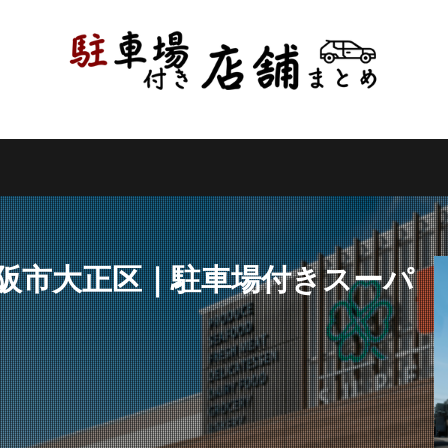
県
千葉県
東京都
神奈川県
新潟県
山梨県
長野県
県
岐阜県
静岡県
愛知県
三重県
滋賀県
京都府
県
和歌山県
鳥取県
島根県
岡山県
広島県
山口県
県
高知県
福岡県
佐賀県
長崎県
熊本県
大分県
縄県
検索
大阪市大正区｜駐車場付きスーパ