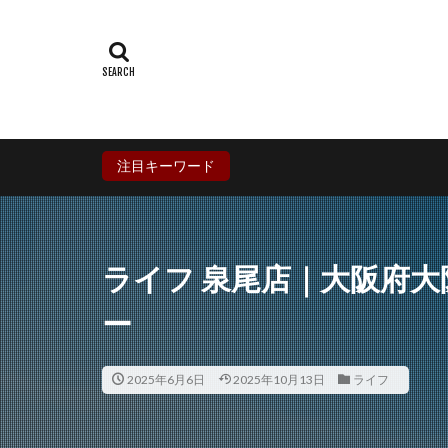
群馬県
埼玉
石川県
福井
兵庫県
奈良
香川県
愛媛
鹿児島県
沖
注目キーワード
ライフ 泉尾店｜大阪府
ー
2025年6月6日
2025年10月13日
ライフ