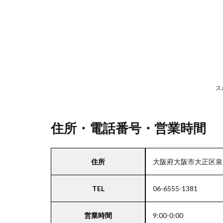
号・
営業
時間
2
駐
車
ス
場
情
報
住所・電話番号・営業時間
3
住所
大阪府大阪市大正区泉尾5
お
支
TEL
06-6555-1381
払
い
方
営業時間
9:00-0:00
法