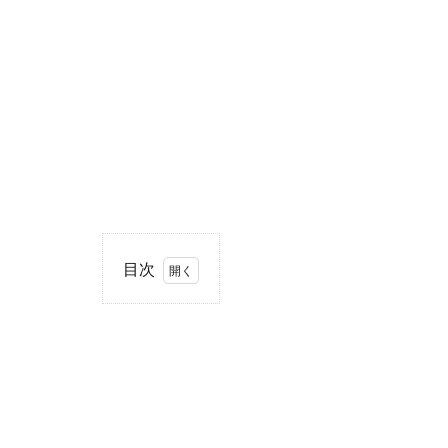
目次
1
住
所・
電話
番