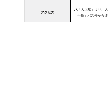
JR「大正駅」より、
アクセス
「千島」バス停から徒
4
近
畿
エ
リ
ア
の
駐
車
場
付
き
ラ
イ
フ