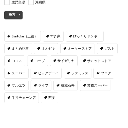
鹿児島県
沖縄県
検索
Santoku（三徳）
すき家
びっくりドンキー
まとめ記事
オオゼキ
オーケーストア
ガスト
ココス
コープ
サイゼリヤ
サミットストア
スーパー
ビッグボーイ
ファミレス
ブログ
マルエツ
ライフ
成城石井
業務スーパー
牛丼チェーン店
西友