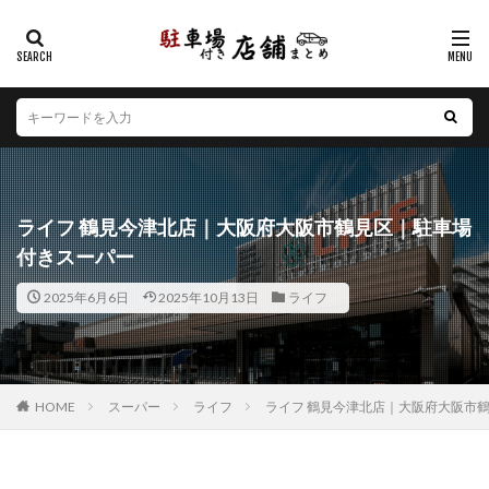
カテゴリー
エリア
北海道
青森県
岩手県
宮城県
秋田県
山形県
福島県
茨城県
栃木県
群馬県
ライフ 鶴見今津北店｜大阪府大阪市鶴見区｜駐車場
埼玉県
千葉県
東京都
神奈川県
新潟県
付きスーパー
山梨県
長野県
富山県
石川県
福井県
2025年6月6日
2025年10月13日
ライフ
岐阜県
静岡県
愛知県
三重県
滋賀県
京都府
大阪府
兵庫県
奈良県
和歌山県
鳥取県
島根県
岡山県
広島県
山口県
徳島県
香川県
愛媛県
高知県
福岡県
HOME
スーパー
ライフ
ライフ 鶴見今津北店｜大阪府大阪市
佐賀県
長崎県
熊本県
大分県
宮崎県
鹿児島県
沖縄県