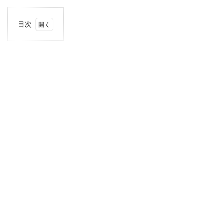
目次
1
住
所・
電話
番
号・
営業
時間
2
駐車
場情
報
3
お支
払い
方法
4
近畿
エリ