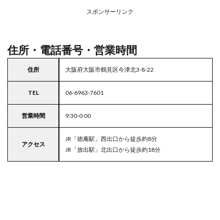
アの
スポンサーリンク
駐車
場付
きラ
イフ
住所・電話番号・営業時間
住所
大阪府大阪市鶴見区今津北3-8-22
TEL
06-6963-7601
営業時間
9:30-0:00
JR「徳庵駅」西出口から徒歩約8分
アクセス
JR「放出駅」北出口から徒歩約18分