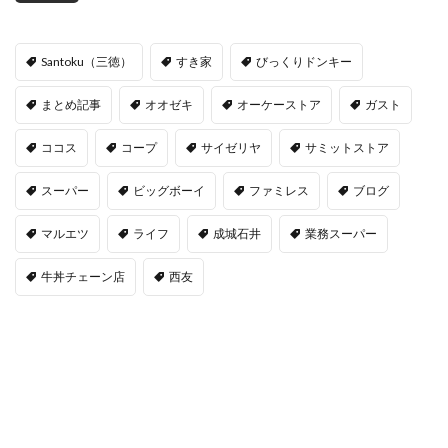
Santoku（三徳）
すき家
びっくりドンキー
まとめ記事
オオゼキ
オーケーストア
ガスト
ココス
コープ
サイゼリヤ
サミットストア
スーパー
ビッグボーイ
ファミレス
ブログ
マルエツ
ライフ
成城石井
業務スーパー
牛丼チェーン店
西友