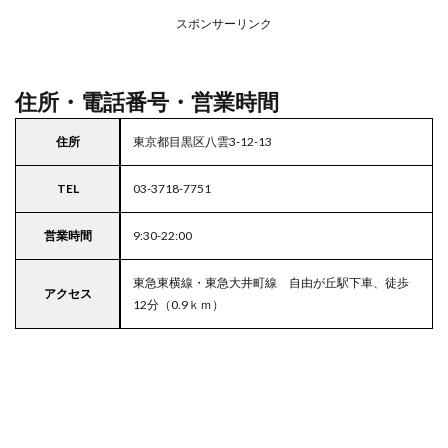
アの
スポンサーリンク
駐車
場付
きラ
イフ
住所・電話番号・営業時間
5
東京
住所
東京都目黒区八雲3-12-13
都
23
TEL
03-3718-7751
区の
駐車
場付
営業時間
9:30-22:00
きス
ーパ
東急東横線・東急大井町線 自由が丘駅下車、徒歩
ー
アクセス
12分（0.9ｋｍ）