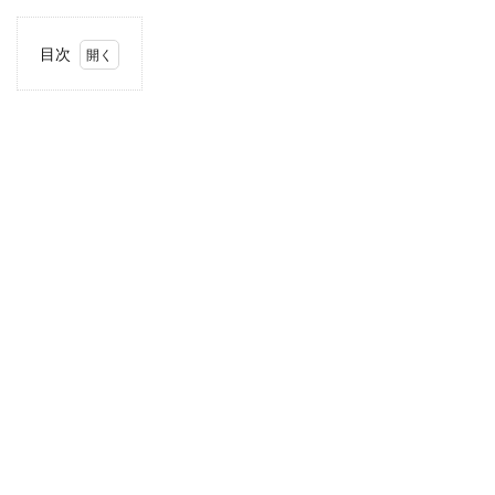
目次
1
住
所・
電話
番
号・
営業
時間
2
駐車
場情
報
3
お支
払い
方法
4
関東
エリ