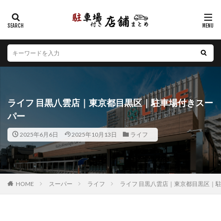
カテゴリー
エリア
北海道
青森県
岩手県
宮城県
秋田県
山形県
福島県
茨城県
栃木県
群馬県
ライフ 目黒八雲店｜東京都目黒区｜駐車場付きスー
埼玉県
千葉県
東京都
神奈川県
新潟県
パー
山梨県
長野県
富山県
石川県
福井県
2025年6月6日
2025年10月13日
ライフ
岐阜県
静岡県
愛知県
三重県
滋賀県
京都府
大阪府
兵庫県
奈良県
和歌山県
鳥取県
島根県
岡山県
広島県
山口県
徳島県
香川県
愛媛県
高知県
福岡県
HOME
スーパー
ライフ
ライフ 目黒八雲店｜東京都目黒区｜
佐賀県
長崎県
熊本県
大分県
宮崎県
鹿児島県
沖縄県