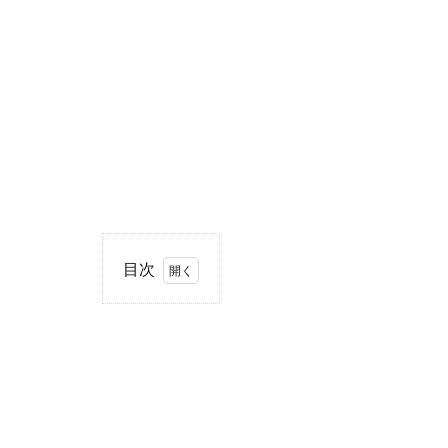
目次
1
住
所・
電話
番