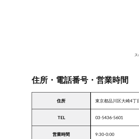
号・
営業
時間
2
駐
車
ス
場
情
報
住所・電話番号・営業時間
3
住所
東京都品川区大崎4丁目
お
支
TEL
03-5436-5601
払
い
方
営業時間
9:30-0:00
法