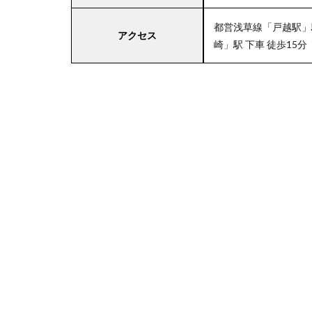
都営浅草線「戸越駅」駅
アクセス
崎」駅 下車 徒歩15分
4
関
東
エ
リ
ア
の
駐
車
場
付
き
ラ
イ
フ
5