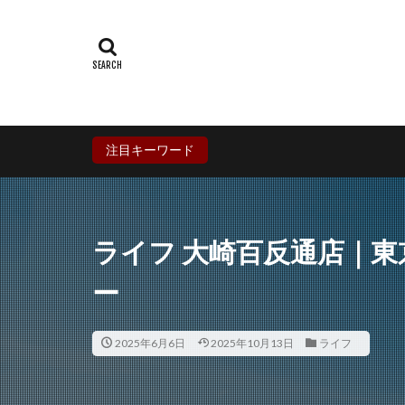
群馬県
埼玉
石川県
福井
兵庫県
奈良
香川県
愛媛
鹿児島県
沖
注目キーワード
ライフ 大崎百反通店｜
ー
2025年6月6日
2025年10月13日
ライフ