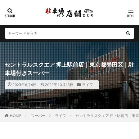
カテゴリー
エリア
北海道
青森県
岩手県
宮城県
秋田県
山形県
福島県
茨城県
栃木県
群馬県
セントラルスクエア 押上駅前店｜東京都墨田区｜駐
埼玉県
千葉県
東京都
神奈川県
新潟県
車場付きスーパー
山梨県
長野県
富山県
石川県
福井県
2025年6月6日
2025年10月13日
ライフ
岐阜県
静岡県
愛知県
三重県
滋賀県
京都府
大阪府
兵庫県
奈良県
和歌山県
鳥取県
島根県
岡山県
広島県
山口県
徳島県
香川県
愛媛県
高知県
福岡県
HOME
スーパー
ライフ
セントラルスクエア 押上駅前店｜東
佐賀県
長崎県
熊本県
大分県
宮崎県
鹿児島県
沖縄県