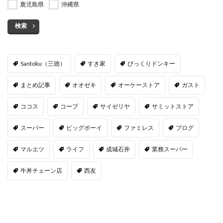
鹿児島県
沖縄県
検索
Santoku（三徳）
すき家
びっくりドンキー
まとめ記事
オオゼキ
オーケーストア
ガスト
ココス
コープ
サイゼリヤ
サミットストア
スーパー
ビッグボーイ
ファミレス
ブログ
マルエツ
ライフ
成城石井
業務スーパー
牛丼チェーン店
西友