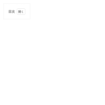
目次
1
住
所・
電話
番
号・
営業
時間
2
駐車
場情
報
3
お支
払い
方法
4
関東
エリ