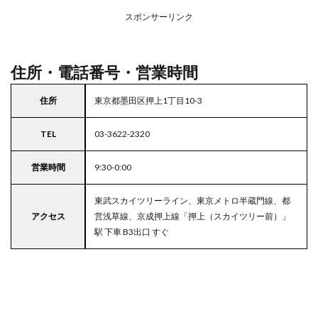
アの
スポンサーリンク
駐車
場付
きラ
イフ
住所・電話番号・営業時間
5
東京
住所
東京都墨田区押上1丁目10-3
都
23
TEL
03-3622-2320
区の
駐車
場付
営業時間
9:30-0:00
きス
ーパ
東武スカイツリーライン、東京メトロ半蔵門線、都
ー
アクセス
営浅草線、京成押上線「押上（スカイツリー前）」
駅 下車 B3出口 すぐ