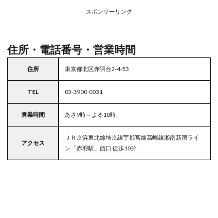
アの
スポンサーリンク
駐車
場付
きマ
ルエ
住所・電話番号・営業時間
ツ
5
住所
東京都北区赤羽台2-4-53
東京
都
TEL
03-3900-0031
23
区の
駐車
営業時間
あさ9時～よる10時
場付
きス
ＪＲ京浜東北線埼京線宇都宮線高崎線湘南新宿ライ
ーパ
アクセス
ー
ン「赤羽駅」西口 徒歩10分