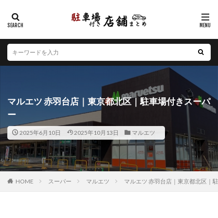
カテゴリー
エリア
北海道
青森県
岩手県
宮城県
秋田県
山形県
福島県
茨城県
栃木県
群馬県
マルエツ 赤羽台店｜東京都北区｜駐車場付きスーパ
埼玉県
千葉県
東京都
神奈川県
新潟県
ー
山梨県
長野県
富山県
石川県
福井県
2025年6月10日
2025年10月13日
マルエツ
岐阜県
静岡県
愛知県
三重県
滋賀県
京都府
大阪府
兵庫県
奈良県
和歌山県
鳥取県
島根県
岡山県
広島県
山口県
徳島県
香川県
愛媛県
高知県
福岡県
HOME
スーパー
マルエツ
マルエツ 赤羽台店｜東京都北区｜
佐賀県
長崎県
熊本県
大分県
宮崎県
鹿児島県
沖縄県