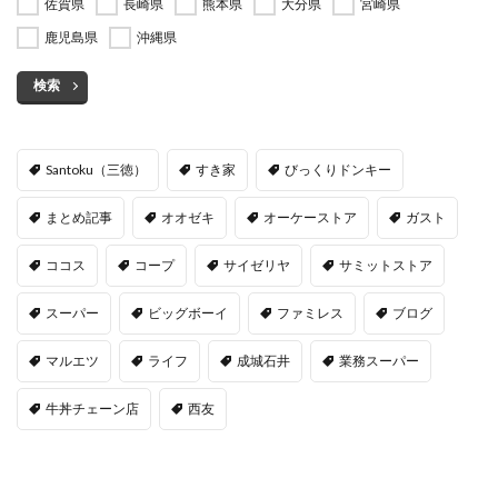
佐賀県
長崎県
熊本県
大分県
宮崎県
鹿児島県
沖縄県
検索
Santoku（三徳）
すき家
びっくりドンキー
まとめ記事
オオゼキ
オーケーストア
ガスト
ココス
コープ
サイゼリヤ
サミットストア
スーパー
ビッグボーイ
ファミレス
ブログ
マルエツ
ライフ
成城石井
業務スーパー
牛丼チェーン店
西友