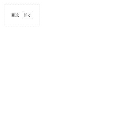
目次
1
住
所・
電話
番
号・
営業
時間
2
駐車
場情
報
3
お支
払い
方法
4
関東
エリ