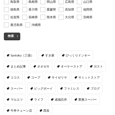
鳥取県
島根県
岡山県
広島県
山口県
徳島県
香川県
愛媛県
高知県
福岡県
佐賀県
長崎県
熊本県
大分県
宮崎県
鹿児島県
沖縄県
検索
Santoku（三徳）
すき家
びっくりドンキー
まとめ記事
オオゼキ
オーケーストア
ガスト
ココス
コープ
サイゼリヤ
サミットストア
スーパー
ビッグボーイ
ファミレス
ブログ
マルエツ
ライフ
成城石井
業務スーパー
牛丼チェーン店
西友