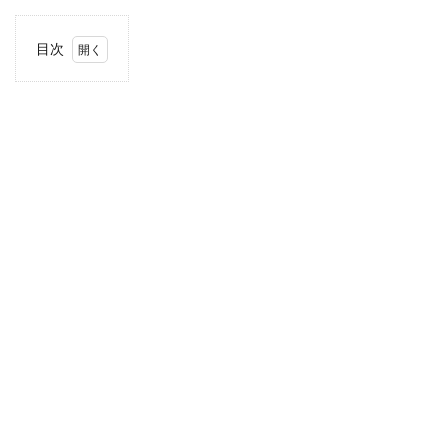
目次
1
住
所・
電話
番
号・
営業
時間
2
駐車
場情
報
3
お支
払い
方法
4
関東
エリ