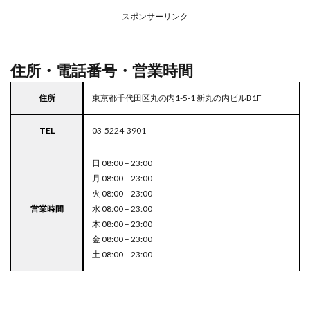
アの
スポンサーリンク
駐車
場付
き成
城石
住所・電話番号・営業時間
井
5
住所
東京都千代田区丸の内1-5-1 新丸の内ビルB1F
東京
都
TEL
03-5224-3901
23
区の
駐車
日 08:00 – 23:00
場付
月 08:00 – 23:00
きス
火 08:00 – 23:00
ーパ
営業時間
水 08:00 – 23:00
ー
木 08:00 – 23:00
金 08:00 – 23:00
土 08:00 – 23:00