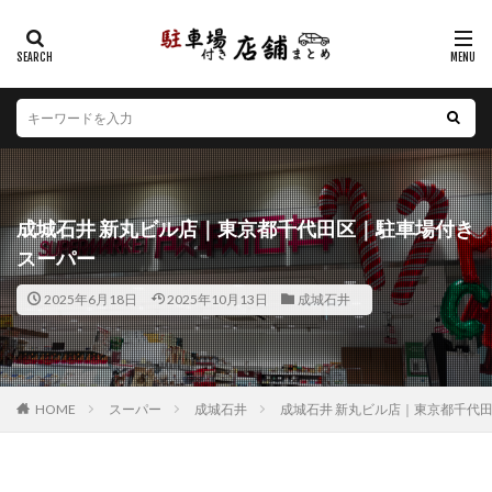
カテゴリー
エリア
北海道
青森県
岩手県
宮城県
秋田県
山形県
福島県
茨城県
栃木県
群馬県
成城石井 新丸ビル店｜東京都千代田区｜駐車場付き
埼玉県
千葉県
東京都
神奈川県
新潟県
スーパー
山梨県
長野県
富山県
石川県
福井県
2025年6月18日
2025年10月13日
成城石井
岐阜県
静岡県
愛知県
三重県
滋賀県
京都府
大阪府
兵庫県
奈良県
和歌山県
鳥取県
島根県
岡山県
広島県
山口県
徳島県
香川県
愛媛県
高知県
福岡県
HOME
スーパー
成城石井
成城石井 新丸ビル店｜東京都千代
佐賀県
長崎県
熊本県
大分県
宮崎県
鹿児島県
沖縄県