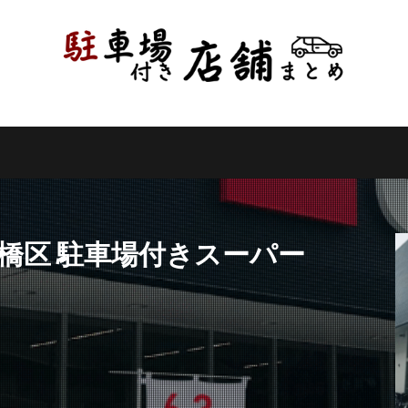
県
千葉県
東京都
神奈川県
新潟県
山梨県
長野県
県
岐阜県
静岡県
愛知県
三重県
滋賀県
京都府
県
和歌山県
鳥取県
島根県
岡山県
広島県
山口県
県
高知県
福岡県
佐賀県
長崎県
熊本県
大分県
縄県
検索
板橋区 駐車場付きスーパー