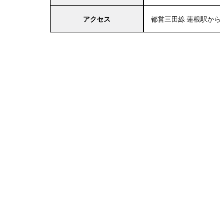
アクセス
都営三田線 蓮根駅か
4
関
東
エ
リ
ア
の
駐
車
場
付
き
西
友