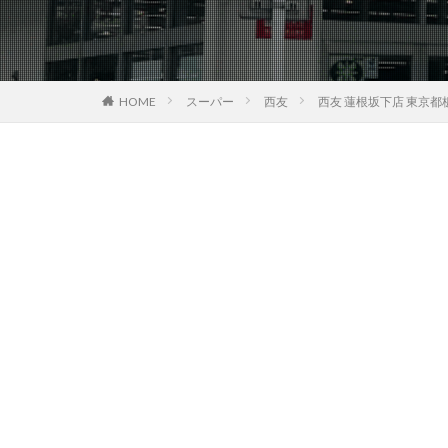
HOME
スーパー
西友
西友 蓮根坂下店 東京都