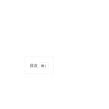
目次
1
住
所・
電話
番