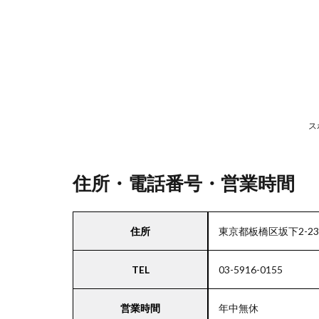
号・
営業
時間
2
駐
車
ス
場
情
報
住所・電話番号・営業時間
3
住所
東京都板橋区坂下2-23
お
支
TEL
03-5916-0155
払
い
方
営業時間
年中無休
法