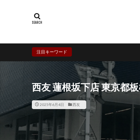
群馬県
埼玉
石川県
福井
兵庫県
奈良
香川県
愛媛
鹿児島県
沖
注目キーワード
西友 蓮根坂下店 東京都
2025年6月4日
西友