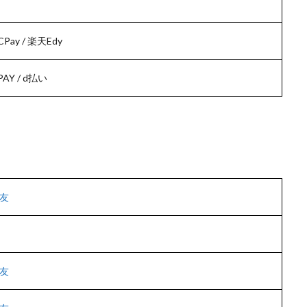
Pay / 楽天Edy
 PAY / d払い
友
友