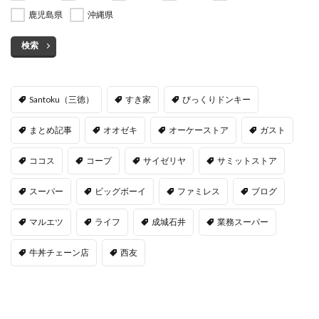
鹿児島県
沖縄県
検索
Santoku（三徳）
すき家
びっくりドンキー
まとめ記事
オオゼキ
オーケーストア
ガスト
ココス
コープ
サイゼリヤ
サミットストア
スーパー
ビッグボーイ
ファミレス
ブログ
マルエツ
ライフ
成城石井
業務スーパー
牛丼チェーン店
西友