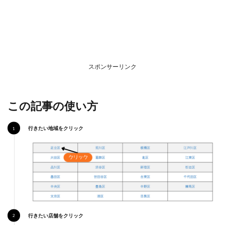
鹿児
島市
3.1
ココ
ス 鹿
児島
スポンサーリンク
宇宿
店
4
この記事の使い方
霧島
市
行きたい地域をクリック
4.1
ココ
ス 霧
島隼
人店
5
九
州・
沖縄
行きたい店舗をクリック
エリ