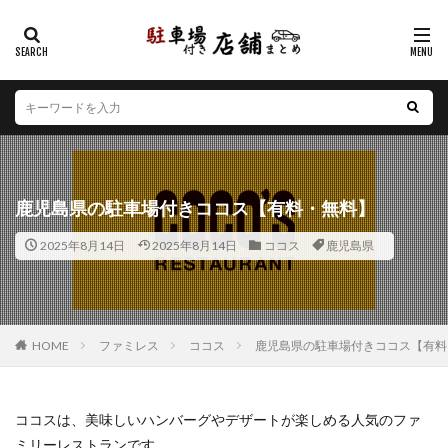
カテゴリー
エリア
北海道
青森県
岩手県
宮城県
秋田県
山形県
福島県
茨城県
栃木県
群馬県
鹿児島県の駐車場付きココス【有料・無料】
埼玉県
千葉県
東京都
神奈川県
新潟県
2025年8月14日
2025年8月14日
ココス
鹿児島県
山梨県
長野県
富山県
石川県
福井県
岐阜県
静岡県
愛知県
三重県
滋賀県
京都府
大阪府
兵庫県
奈良県
和歌山県
鳥取県
島根県
岡山県
広島県
山口県
HOME
ファミレス
ココス
鹿児島県の駐車場付きココス【有料
徳島県
香川県
愛媛県
高知県
福岡県
佐賀県
長崎県
熊本県
大分県
宮崎県
ココスは、美味しいハンバーグやデザートが楽しめる人気のファ
鹿児島県
沖縄県
ミリーレストランです。