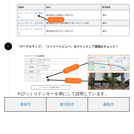
アの
駐車
場付
きコ
コス
「グーグルマップ」「ストリートビュー」をクリックして現地をチェック！
※びっくりドンキーを例にして説明しています。
鹿屋市
鹿児島市
霧島市