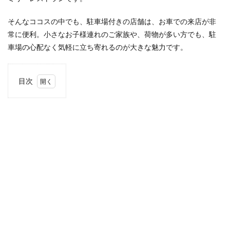
検索
そんなココスの中でも、駐車場付きの店舗は、お車での来店が非
常に便利。小さなお子様連れのご家族や、荷物が多い方でも、駐
車場の心配なく気軽に立ち寄れるのが大きな魅力です。
目次
1
この
記事
の使
い方
2
鹿屋
市
2.1
ココ
ス 鹿
屋店
3