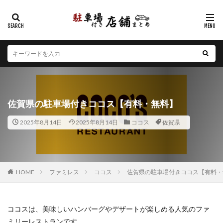
カテゴリー
エリア
北海道
青森県
岩手県
宮城県
秋田県
山形県
福島県
茨城県
栃木県
群馬県
佐賀県の駐車場付きココス【有料・無料】
埼玉県
千葉県
東京都
神奈川県
新潟県
2025年8月14日
2025年8月14日
ココス
佐賀県
山梨県
長野県
富山県
石川県
福井県
岐阜県
静岡県
愛知県
三重県
滋賀県
京都府
大阪府
兵庫県
奈良県
和歌山県
鳥取県
島根県
岡山県
広島県
山口県
HOME
ファミレス
ココス
佐賀県の駐車場付きココス【有料・
徳島県
香川県
愛媛県
高知県
福岡県
佐賀県
長崎県
熊本県
大分県
宮崎県
ココスは、美味しいハンバーグやデザートが楽しめる人気のファ
鹿児島県
沖縄県
ミリーレストランです。