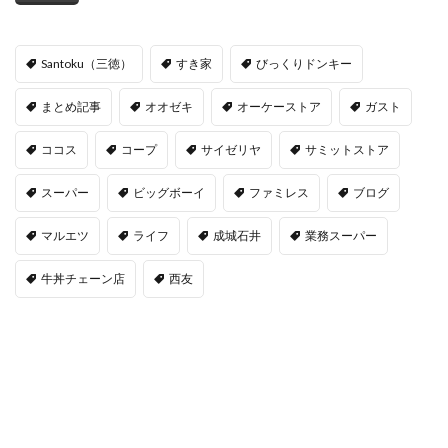
Santoku（三徳）
すき家
びっくりドンキー
まとめ記事
オオゼキ
オーケーストア
ガスト
ココス
コープ
サイゼリヤ
サミットストア
スーパー
ビッグボーイ
ファミレス
ブログ
マルエツ
ライフ
成城石井
業務スーパー
牛丼チェーン店
西友