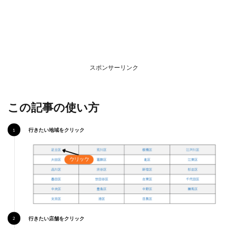
店
3
九
州・
沖縄
エリ
アの
スポンサーリンク
駐車
場付
きコ
コス
この記事の使い方
行きたい地域をクリック
行きたい店舗をクリック