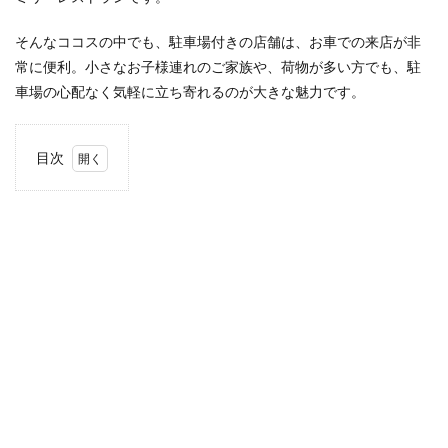
検索
そんなココスの中でも、駐車場付きの店舗は、お車での来店が非
常に便利。小さなお子様連れのご家族や、荷物が多い方でも、駐
車場の心配なく気軽に立ち寄れるのが大きな魅力です。
目次
1
この
記事
の使
い方
2
佐賀
市
2.1
ココ
ス 佐
賀日
の出