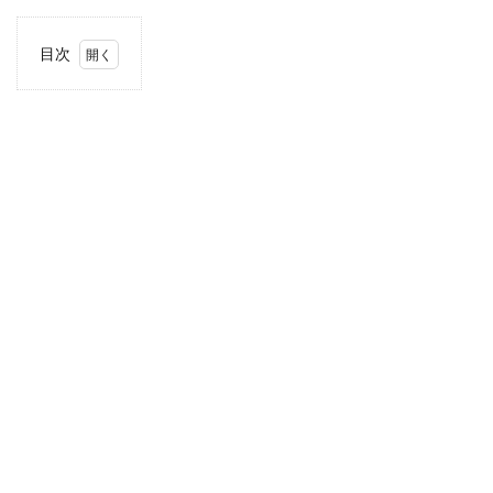
目次
1
住
所・
電話
番
号・
営業
時間
2
駐車
場情
報
3
お支
払い
方法
4
甲信
越エ