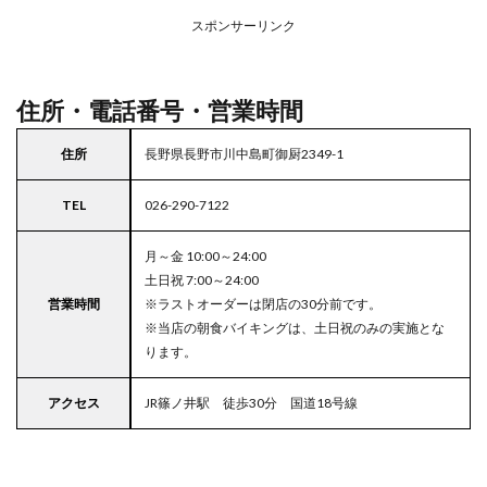
リア
スポンサーリンク
の駐
車場
付き
ココ
住所・電話番号・営業時間
ス
住所
長野県長野市川中島町御厨2349-1
TEL
026-290-7122
月～金 10:00～24:00
土日祝 7:00～24:00
営業時間
※ラストオーダーは閉店の30分前です。
※当店の朝食バイキングは、土日祝のみの実施とな
ります。
アクセス
JR篠ノ井駅 徒歩30分 国道18号線