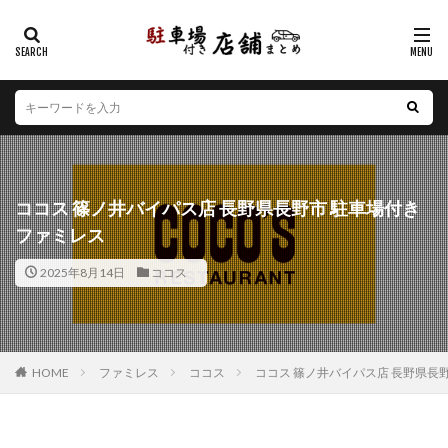
カテゴリー
エリア
北海道
青森県
岩手県
宮城県
秋田県
山形県
福島県
茨城県
栃木県
群馬県
ココス 篠ノ井バイパス店 長野県長野市 駐車場付き
埼玉県
千葉県
東京都
神奈川県
新潟県
ファミレス
山梨県
長野県
富山県
石川県
福井県
2025年8月14日
ココス
岐阜県
静岡県
愛知県
三重県
滋賀県
京都府
大阪府
兵庫県
奈良県
和歌山県
鳥取県
島根県
岡山県
広島県
山口県
徳島県
香川県
愛媛県
高知県
福岡県
HOME
ファミレス
ココス
ココス 篠ノ井バイパス店 長野県長
佐賀県
長崎県
熊本県
大分県
宮崎県
鹿児島県
沖縄県