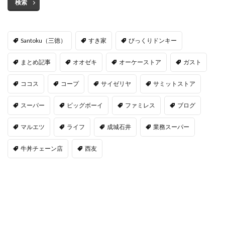
検索
Santoku（三徳）
すき家
びっくりドンキー
まとめ記事
オオゼキ
オーケーストア
ガスト
ココス
コープ
サイゼリヤ
サミットストア
スーパー
ビッグボーイ
ファミレス
ブログ
マルエツ
ライフ
成城石井
業務スーパー
牛丼チェーン店
西友