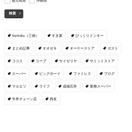
鹿児島県
沖縄県
検索
Santoku（三徳）
すき家
びっくりドンキー
まとめ記事
オオゼキ
オーケーストア
ガスト
ココス
コープ
サイゼリヤ
サミットストア
スーパー
ビッグボーイ
ファミレス
ブログ
マルエツ
ライフ
成城石井
業務スーパー
牛丼チェーン店
西友