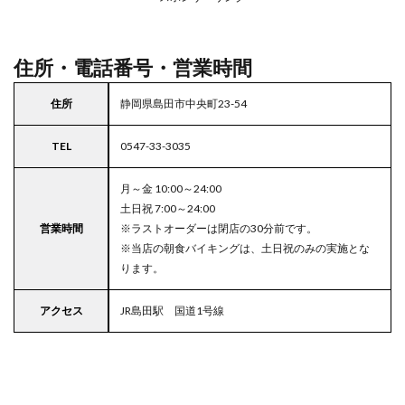
駐車
場付
きコ
コス
住所・電話番号・営業時間
住所
静岡県島田市中央町23-54
TEL
0547-33-3035
月～金 10:00～24:00
土日祝 7:00～24:00
営業時間
※ラストオーダーは閉店の30分前です。
※当店の朝食バイキングは、土日祝のみの実施とな
ります。
アクセス
JR島田駅 国道1号線