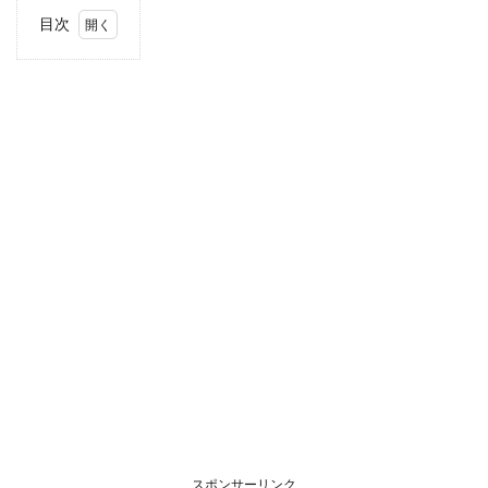
目次
1
住
所・
電話
番
号・
営業
時間
2
駐車
場情
報
3
お支
払い
方法
4
東海
エリ
アの
スポンサーリンク