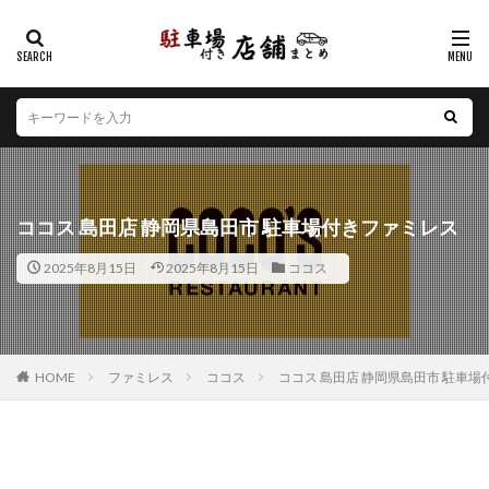
カテゴリー
エリア
北海道
青森県
岩手県
宮城県
秋田県
山形県
福島県
茨城県
栃木県
群馬県
ココス 島田店 静岡県島田市 駐車場付きファミレス
埼玉県
千葉県
東京都
神奈川県
新潟県
2025年8月15日
2025年8月15日
ココス
山梨県
長野県
富山県
石川県
福井県
岐阜県
静岡県
愛知県
三重県
滋賀県
京都府
大阪府
兵庫県
奈良県
和歌山県
鳥取県
島根県
岡山県
広島県
山口県
HOME
ファミレス
ココス
ココス 島田店 静岡県島田市 駐車
徳島県
香川県
愛媛県
高知県
福岡県
佐賀県
長崎県
熊本県
大分県
宮崎県
鹿児島県
沖縄県