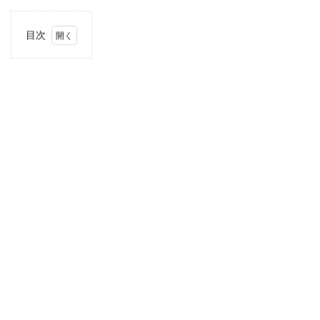
目次
1
住
所・
電話
番
号・
営業
時間
2
駐車
場情
報
3
関東
エリ
アの
駐車
場付
きコ