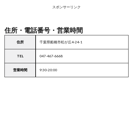
ープ
スポンサーリンク
4
東京
都
23
住所・電話番号・営業時間
区の
駐車
住所
千葉県船橋市松が丘4-24-1
場付
きス
ーパ
TEL
047-467-6668
ー
営業時間
9:30-20:00