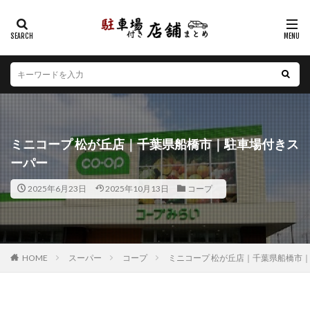
カテゴリー
エリア
北海道
青森県
岩手県
宮城県
秋田県
山形県
福島県
茨城県
栃木県
群馬県
ミニコープ 松が丘店｜千葉県船橋市｜駐車場付きス
埼玉県
千葉県
東京都
神奈川県
新潟県
ーパー
山梨県
長野県
富山県
石川県
福井県
2025年6月23日
2025年10月13日
コープ
岐阜県
静岡県
愛知県
三重県
滋賀県
京都府
大阪府
兵庫県
奈良県
和歌山県
鳥取県
島根県
岡山県
広島県
山口県
徳島県
香川県
愛媛県
高知県
福岡県
HOME
スーパー
コープ
ミニコープ 松が丘店｜千葉県船橋市
佐賀県
長崎県
熊本県
大分県
宮崎県
鹿児島県
沖縄県