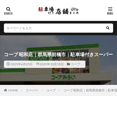
カテゴリー
エリア
北海道
青森県
岩手県
宮城県
秋田県
山形県
福島県
茨城県
栃木県
群馬県
コープ 昭和店｜群馬県前橋市｜駐車場付きスーパー
埼玉県
千葉県
東京都
神奈川県
新潟県
2025年6月23日
2025年10月13日
コープ
山梨県
長野県
富山県
石川県
福井県
岐阜県
静岡県
愛知県
三重県
滋賀県
京都府
大阪府
兵庫県
奈良県
和歌山県
鳥取県
島根県
岡山県
広島県
山口県
HOME
スーパー
コープ
コープ 昭和店｜群馬県前橋市｜駐車
徳島県
香川県
愛媛県
高知県
福岡県
佐賀県
長崎県
熊本県
大分県
宮崎県
鹿児島県
沖縄県