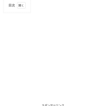
目次
1
住
所・
電話
番
号・
営業
時間
2
駐車
場情
報
3
関東
エリ
アの
駐車
場付
きコ
ープ
スポンサーリンク