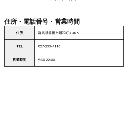
4
東京
都
23
住所・電話番号・営業時間
区の
駐車
住所
群馬県前橋市昭和町3-30-9
場付
きス
ーパ
TEL
027-233-4116
ー
営業時間
9:30-22:00