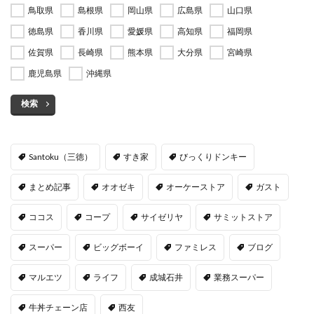
鳥取県
島根県
岡山県
広島県
山口県
徳島県
香川県
愛媛県
高知県
福岡県
佐賀県
長崎県
熊本県
大分県
宮崎県
鹿児島県
沖縄県
検索
Santoku（三徳）
すき家
びっくりドンキー
まとめ記事
オオゼキ
オーケーストア
ガスト
ココス
コープ
サイゼリヤ
サミットストア
スーパー
ビッグボーイ
ファミレス
ブログ
マルエツ
ライフ
成城石井
業務スーパー
牛丼チェーン店
西友