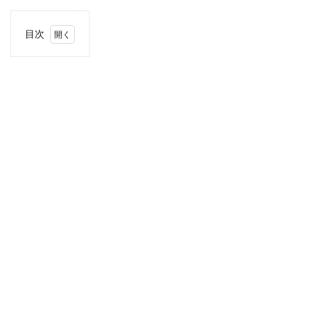
目次
1
住
所・
電話
番
号・
営業
時間
2
駐車
場情
報
3
関東
エリ
アの
駐車
場付
きコ