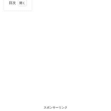
目次
1
当サ
イト
につ
いて
スポンサーリンク