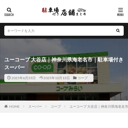
カテゴリー
エリア
北海道
青森県
岩手県
宮城県
秋田県
山形県
福島県
茨城県
栃木県
群馬県
ユーコープ 大谷店｜神奈川県海老名市｜駐車場付き
埼玉県
千葉県
東京都
神奈川県
新潟県
スーパー
山梨県
長野県
富山県
石川県
福井県
2025年6月23日
2025年10月13日
コープ
岐阜県
静岡県
愛知県
三重県
滋賀県
京都府
大阪府
兵庫県
奈良県
和歌山県
鳥取県
島根県
岡山県
広島県
山口県
徳島県
香川県
愛媛県
高知県
福岡県
HOME
スーパー
コープ
ユーコープ 大谷店｜神奈川県海老名
佐賀県
長崎県
熊本県
大分県
宮崎県
鹿児島県
沖縄県