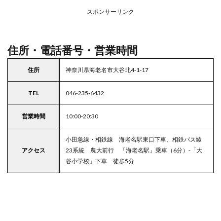
ープ
スポンサーリンク
4
東京
都
23
住所・電話番号・営業時間
区の
駐車
住所
神奈川県海老名市大谷北4-1-17
場付
きス
ーパ
TEL
046-235-6432
ー
営業時間
10:00-20:30
小田急線・相鉄線 海老名駅東口下車、相鉄バス綾
アクセス
23系統 農大前行 「海老名駅」乗車（6分）-「大
谷小学校」下車 徒歩5分