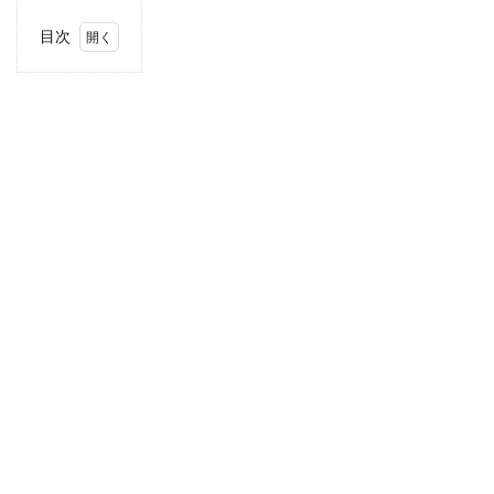
目次
1
当サ
イト
につ
いて