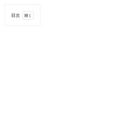
目次
1
住
所・
電話
番
号・
営業
時間
2
駐車
場情
報
3
関東
エリ
アの
駐車
場付
きコ