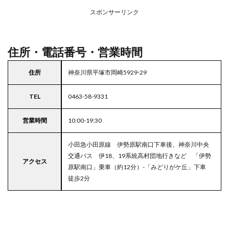
ープ
スポンサーリンク
4
東京
都
23
住所・電話番号・営業時間
区の
駐車
住所
神奈川県平塚市岡崎5929-29
場付
きス
ーパ
TEL
0463-58-9331
ー
営業時間
10:00-19:30
小田急小田原線 伊勢原駅南口下車後、神奈川中央
交通バス 伊18、19系統高村団地行きなど 「伊勢
アクセス
原駅南口」乗車（約12分）-「みどりがケ丘」下車
徒歩2分