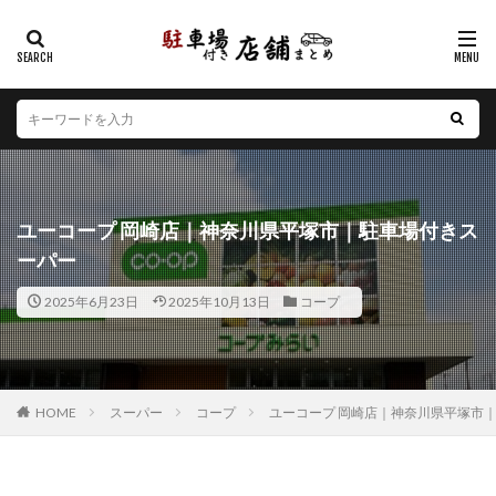
カテゴリー
エリア
北海道
青森県
岩手県
宮城県
秋田県
山形県
福島県
茨城県
栃木県
群馬県
ユーコープ 岡崎店｜神奈川県平塚市｜駐車場付きス
埼玉県
千葉県
東京都
神奈川県
新潟県
ーパー
山梨県
長野県
富山県
石川県
福井県
2025年6月23日
2025年10月13日
コープ
岐阜県
静岡県
愛知県
三重県
滋賀県
京都府
大阪府
兵庫県
奈良県
和歌山県
鳥取県
島根県
岡山県
広島県
山口県
徳島県
香川県
愛媛県
高知県
福岡県
HOME
スーパー
コープ
ユーコープ 岡崎店｜神奈川県平塚市
佐賀県
長崎県
熊本県
大分県
宮崎県
鹿児島県
沖縄県