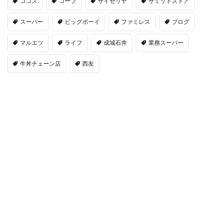
ココス
コープ
サイゼリヤ
サミットストア
スーパー
ビッグボーイ
ファミレス
ブログ
マルエツ
ライフ
成城石井
業務スーパー
牛丼チェーン店
西友