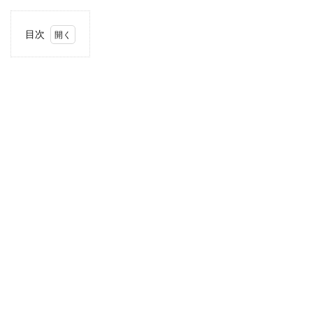
目次
1
住
所・
電話
番
号・
営業
時間
2
駐車
場情
報
3
関東
エリ
アの
駐車
場付
きコ