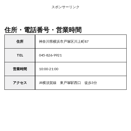
ープ
スポンサーリンク
4
東京
都
23
住所・電話番号・営業時間
区の
駐車
住所
神奈川県横浜市戸塚区川上町87
場付
きス
ーパ
TEL
045-826-9921
ー
営業時間
10:00-21:00
アクセス
JR横須賀線 東戸塚駅西口 徒歩3分