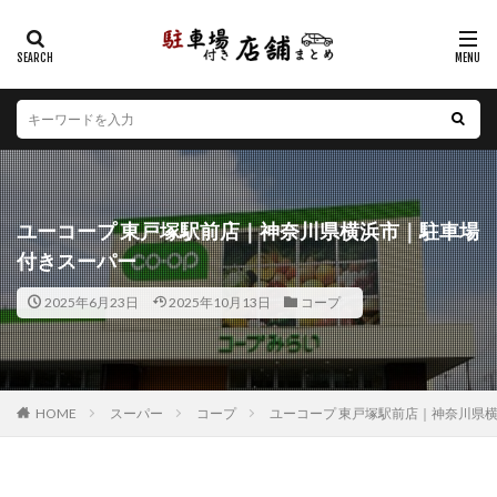
カテゴリー
エリア
北海道
青森県
岩手県
宮城県
秋田県
山形県
福島県
茨城県
栃木県
群馬県
ユーコープ 東戸塚駅前店｜神奈川県横浜市｜駐車場
埼玉県
千葉県
東京都
神奈川県
新潟県
付きスーパー
山梨県
長野県
富山県
石川県
福井県
2025年6月23日
2025年10月13日
コープ
岐阜県
静岡県
愛知県
三重県
滋賀県
京都府
大阪府
兵庫県
奈良県
和歌山県
鳥取県
島根県
岡山県
広島県
山口県
徳島県
香川県
愛媛県
高知県
福岡県
HOME
スーパー
コープ
ユーコープ 東戸塚駅前店｜神奈川県
佐賀県
長崎県
熊本県
大分県
宮崎県
鹿児島県
沖縄県