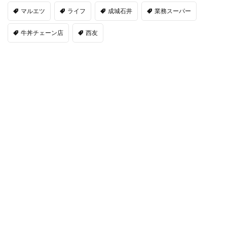
マルエツ
ライフ
成城石井
業務スーパー
牛丼チェーン店
西友