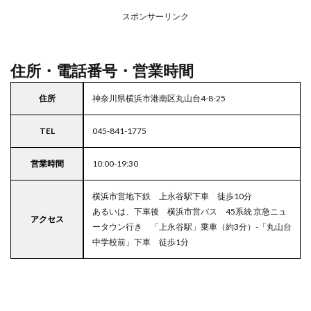
ープ
スポンサーリンク
4
東京
都
23
住所・電話番号・営業時間
区の
駐車
住所
神奈川県横浜市港南区丸山台4-8-25
場付
きス
ーパ
TEL
045-841-1775
ー
営業時間
10:00-19:30
横浜市営地下鉄 上永谷駅下車 徒歩10分
あるいは、下車後 横浜市営バス 45系統 京急ニュ
アクセス
ータウン行き 「上永谷駅」乗車（約3分）-「丸山台
中学校前」下車 徒歩1分