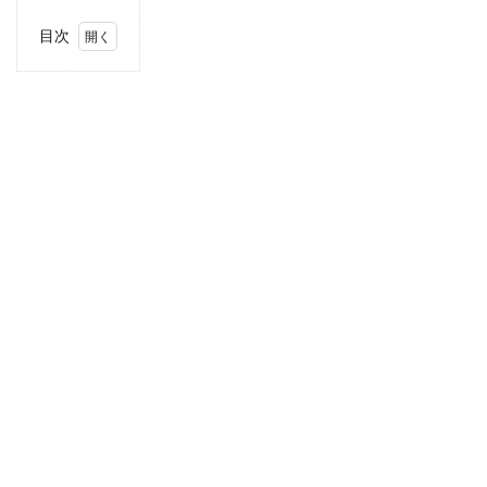
目次
1
当サ
イト
につ
いて