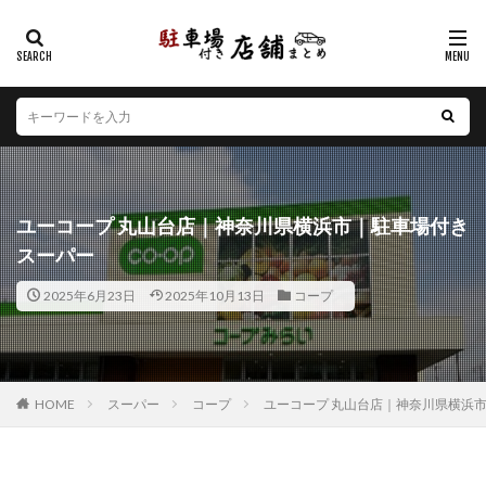
カテゴリー
エリア
北海道
青森県
岩手県
宮城県
秋田県
山形県
福島県
茨城県
栃木県
群馬県
ユーコープ 丸山台店｜神奈川県横浜市｜駐車場付き
埼玉県
千葉県
東京都
神奈川県
新潟県
スーパー
山梨県
長野県
富山県
石川県
福井県
2025年6月23日
2025年10月13日
コープ
岐阜県
静岡県
愛知県
三重県
滋賀県
京都府
大阪府
兵庫県
奈良県
和歌山県
鳥取県
島根県
岡山県
広島県
山口県
徳島県
香川県
愛媛県
高知県
福岡県
HOME
スーパー
コープ
ユーコープ 丸山台店｜神奈川県横浜
佐賀県
長崎県
熊本県
大分県
宮崎県
鹿児島県
沖縄県