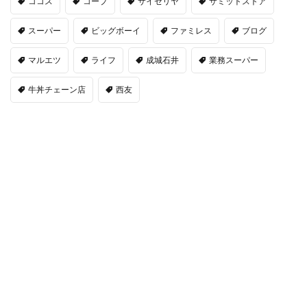
ココス
コープ
サイゼリヤ
サミットストア
スーパー
ビッグボーイ
ファミレス
ブログ
マルエツ
ライフ
成城石井
業務スーパー
牛丼チェーン店
西友