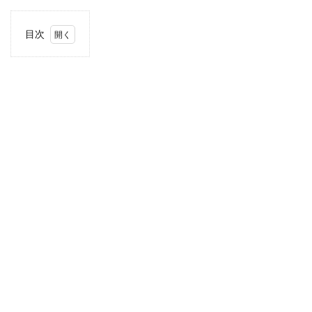
目次
1
住
所・
電話
番
号・
営業
時間
2
駐車
場情
報
3
関東
エリ
アの
駐車
場付
きコ