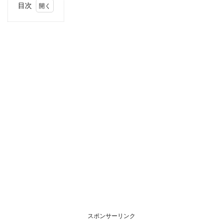
目次
1
当サ
イト
につ
いて
スポンサーリンク