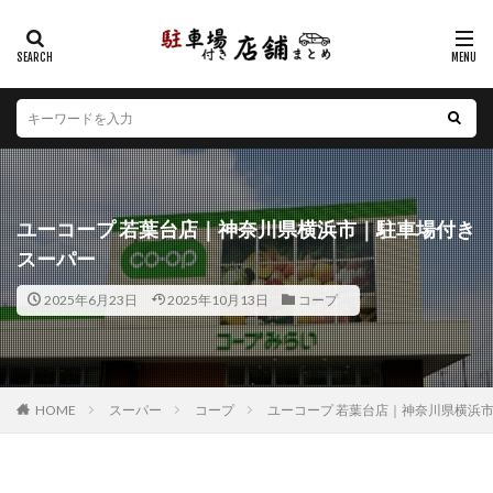
カテゴリー
エリア
北海道
青森県
岩手県
宮城県
秋田県
山形県
福島県
茨城県
栃木県
群馬県
ユーコープ 若葉台店｜神奈川県横浜市｜駐車場付き
埼玉県
千葉県
東京都
神奈川県
新潟県
スーパー
山梨県
長野県
富山県
石川県
福井県
2025年6月23日
2025年10月13日
コープ
岐阜県
静岡県
愛知県
三重県
滋賀県
京都府
大阪府
兵庫県
奈良県
和歌山県
鳥取県
島根県
岡山県
広島県
山口県
徳島県
香川県
愛媛県
高知県
福岡県
HOME
スーパー
コープ
ユーコープ 若葉台店｜神奈川県横浜
佐賀県
長崎県
熊本県
大分県
宮崎県
鹿児島県
沖縄県