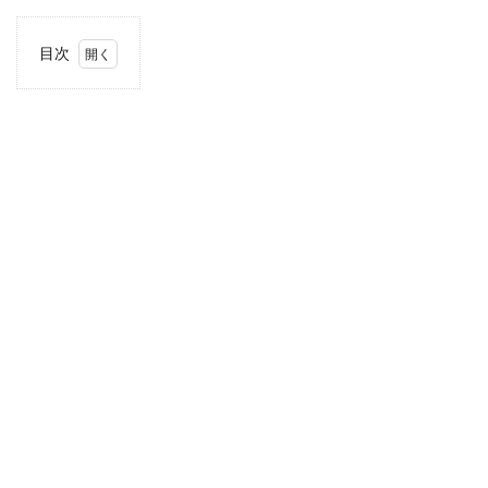
目次
1
住
所・
電話
番
号・
営業
時間
2
駐車
場情
報
3
関東
エリ
アの
駐車
場付
きコ