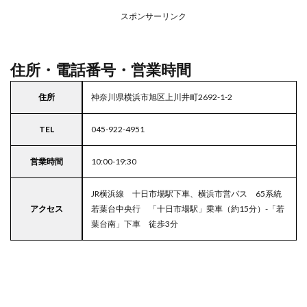
ープ
スポンサーリンク
4
東京
都
23
住所・電話番号・営業時間
区の
駐車
住所
神奈川県横浜市旭区上川井町2692-1-2
場付
きス
ーパ
TEL
045-922-4951
ー
営業時間
10:00-19:30
JR横浜線 十日市場駅下車、横浜市営バス 65系統
アクセス
若葉台中央行 「十日市場駅」乗車（約15分）-「若
葉台南」下車 徒歩3分