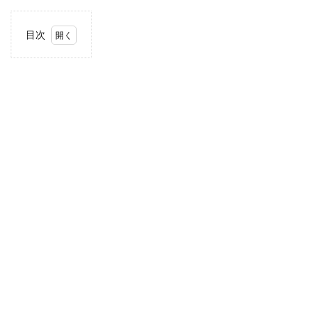
目次
1
住
所・
電話
番
号・
営業
時間
2
駐車
場情
報
3
関東
エリ
アの
駐車
場付
きコ